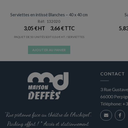
SERVIETTES
Prix en baisse
Serviettes en intissé Blanches – 40 x 40 cm
Sa
Réf: 132020
3,05
€
3,66
€
5,8
PAQUET DE 50 UNITÉS SOIT
0,06
€
/ SERVIETTES
AJOUTER AU PANIER
CONTACT
3 Rue Gustave
66000
Perpig
Téléphone:
+3
"Rue piétonne face au théâtre de l'Archipel".
Parking offert ! * Accès et stationnement