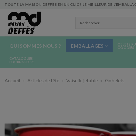
Skip
TOUTE LA MAISON DEFFÈS EN UN CLIC ! LE MEILLEUR DE L'EMBALLAG
to
content
OBJETS PU
QUI SOMMES NOUS ?
EMBALLAGES
GOODIES
CATALOGUES
FOURNISSEURS
Accueil
»
Articles de fête
»
Vaiselle jetable
»
Gobelets