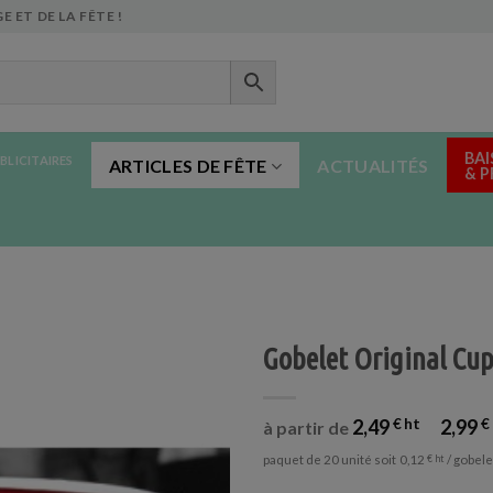
E ET DE LA FÊTE !
BAI
BLICITAIRES
ARTICLES DE FÊTE
ACTUALITÉS
& 
Gobelet Original Cup
2,49
€
2,99
€
à partir de
paquet de 20 unité soit
/ gobele
0,12
€