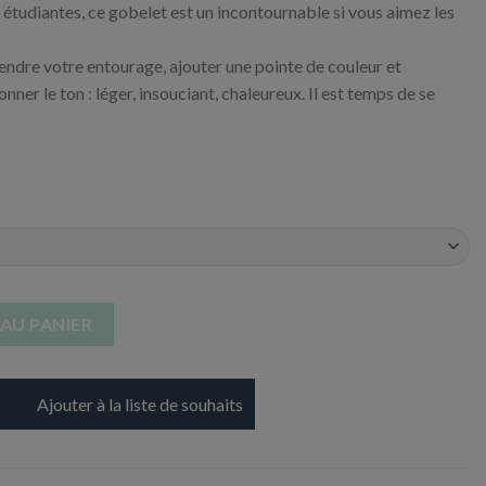
 étudiantes, ce gobelet est un incontournable si vous aimez les
ndre votre entourage, ajouter une pointe de couleur et
donner le ton : léger, insouciant, chaleureux. Il est temps de se
up 53 cl
AU PANIER
Ajouter à la liste de souhaits