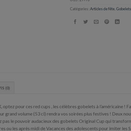
Catégories :
Articles de fête
,
Gobelets
IS (0)
et X, optez pour ces red cups , les célèbres gobelets à l’américaine
r grand volume (53 cl) rendra vos soirées plus festives ! Deux nouvel
z pas le pouvoir audacieux des gobelets Original Cup qui transfo
ires ou les après midi de Vacances des adolescents pour imiter les 