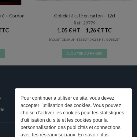
EMENTS
VERRES / GOBELETS
oré + Cordon
Gobelet à café en carton – 12cl
Réf: 29779
1,05
€
1,26
€
PAQUET DE 50 UNITÉS SOIT
0,02
€
/ GOBELET
R
AJOUTER AU PANIER
s
Pour continuer à utiliser ce site, vous devez
accepter l'utilisation des cookies. Vous pouvez
 de
choisir d'activer les cookies pour les statistiques
d'utilisation du site et les cookies pour la
personnalisation des publicités et connections
avec les réseaux sociaux.
En savoir plus