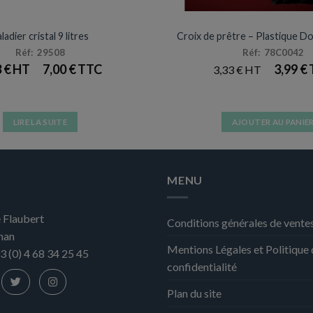
ARTICLES DE FÊTE
ACCESSOIRES DE DÉGUIS
ladier cristal 9 litres
Croix de prêtre – Plastique D
Réf: 29508
Réf: 78C0042
3
€
7,00
€
3,99
€
3,33
€
LIRE LA SUITE
AJOUTER AU PANIE
MENU
 Flaubert
Conditions générales de vente
nan
Mentions Légales et Politique
3 (0) 4 68 34 25 45
confidentialité
Plan du site