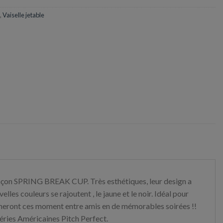
,
Vaiselle jetable
 ! Façon SPRING BREAK CUP. Très esthétiques, leur design a
les couleurs se rajoutent , le jaune et le noir. Idéal pour
rmeront ces moment entre amis en de mémorables soirées !!
Séries Américaines Pitch Perfect.