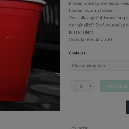
Présent dans toutes les soirées
tendances ultra festives !
Vous allez agréablement surpre
d’originalité ! Bref, vous allez 
laisser aller !
Vivez la fête , la vraie !
Couleurs
quantité de Gobelet Original C
AJOUTER 
UGS :
29770