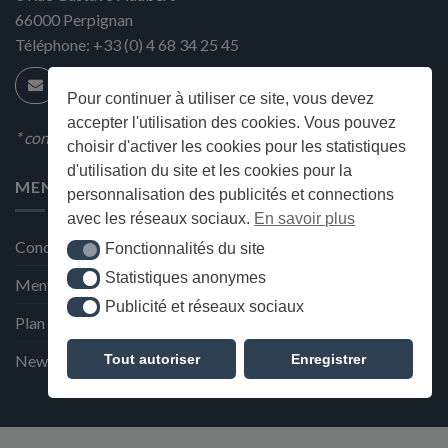
66000
Perpignan
Téléphone:
+33 (0) 4 68 34 25 45
Pour continuer à utiliser ce site, vous devez
accepter l'utilisation des cookies. Vous pouvez
* condition en magasin
choisir d'activer les cookies pour les statistiques
d'utilisation du site et les cookies pour la
MENU
personnalisation des publicités et connections
avec les réseaux sociaux.
En savoir plus
Conditions générales de ventes
Fonctionnalités du site
Fonctionnalités du site
Statistiques anonymes
Statistiques anonymes
Mentions Légales et Politique de confidentialité
Publicité et réseaux sociaux
Publicité et réseaux sociaux
Plan du site
Tout autoriser
Enregistrer
Newsletter de la Maison Deffès