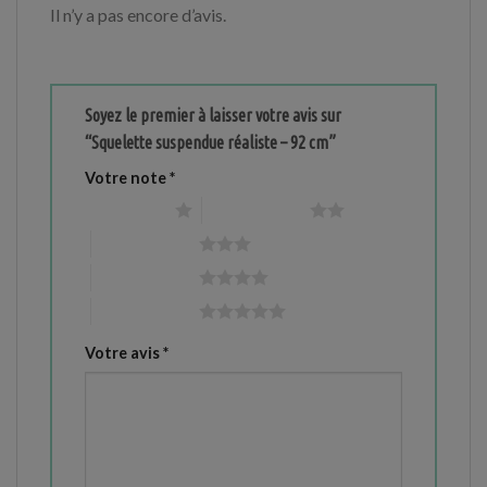
Il n’y a pas encore d’avis.
Soyez le premier à laisser votre avis sur
“Squelette suspendue réaliste – 92 cm”
Votre note
*
1 étoile sur 5
2 étoiles sur 5
3 étoiles sur 5
4 étoiles sur 5
5 étoiles sur 5
Votre avis
*