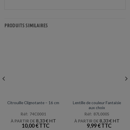
PRODUITS SIMILAIRES
DÉCORATIONS & PINATAS
MAQUILLAGE / LATEX
Lentille de couleur Fantaisie
Citrouille Clignotante – 16 cm
aux choix
Réf: 74C0001
Réf: 87L0005
8,33
€
8,33
€
À PARTIR DE
À PARTIR DE
10,00
€
9,99
€