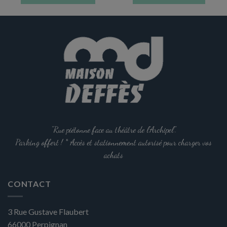
Ce
produit
a
plusieurs
variations.
Les
options
peuvent
être
choisies
sur
la
"Rue piétonne face au théâtre de l'Archipel".
page
Parking offert ! * Accès et stationnement autorisé pour charger vos
du
achats
produit
CONTACT
3 Rue Gustave Flaubert
66000
Perpignan