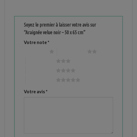
Soyez le premier à laisser votre avis sur
“Araignée velue noir – 50 x 65 cm”
Votre note
*
1 étoile sur 5
2 étoiles sur 5
3 étoiles sur 5
4 étoiles sur 5
5 étoiles sur 5
Votre avis
*