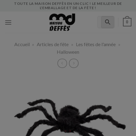
Skip
TOUTE LA MAISON DEFFÈS EN UN CLIC ! LE MEILLEUR DE
L'EMBALLAGE ET DE LA FÊTE !
to
content
0
Accueil
»
Articles de fête
»
Les fêtes de l'année
»
Halloween