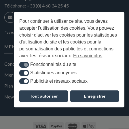
Téléphone:
+33 (0) 4 68 34 25 45
Pour continuer à utiliser ce site, vous devez
accepter l'utilisation des cookies. Vous pouvez
* condition en magasin
choisir d'activer les cookies pour les statistiques
d'utilisation du site et les cookies pour la
MENU
personnalisation des publicités et connections
avec les réseaux sociaux.
En savoir plus
Conditions générales de ventes
Fonctionnalités du site
Fonctionnalités du site
Statistiques anonymes
Statistiques anonymes
Mentions Légales et Politique de confidentialité
Publicité et réseaux sociaux
Publicité et réseaux sociaux
Plan du site
Tout autoriser
Enregistrer
Newsletter de la Maison Deffès