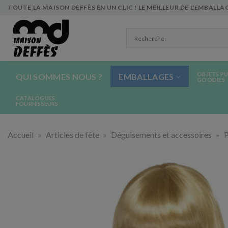
Skip
TOUTE LA MAISON DEFFÈS EN UN CLIC ! LE MEILLEUR DE L'EMBALLAG
to
content
OBJETS PU
QUI SOMMES NOUS ?
EMBALLAGES
GOODIES
CATALOGUES
FOURNISSEURS
Accueil
»
Articles de fête
»
Déguisements et accessoires
»
P