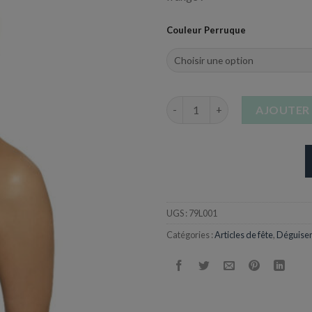
Couleur Perruque
quantité de Perruque courte -
AJOUTER 
UGS :
79L001
Catégories :
Articles de fête
,
Déguisem