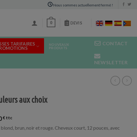
Nous sommes actuellement fermé !
0
DEVIS
CONTACT
SSES TARIFAIRES
NOUVEAUX
PROMOTIONS
PRODUITS
NEWSLETTER
uleurs aux choix
0
€
 blond, brun, noir et rouge. Cheveux court, 12 pouces, avec