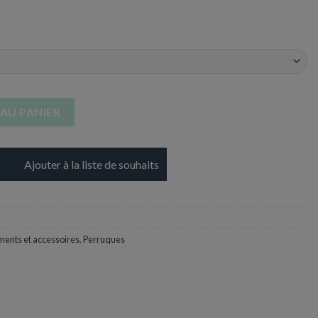
 Couleurs aux choix
AU PANIER
Ajouter à la liste de souhaits
ents et accessoires
,
Perruques