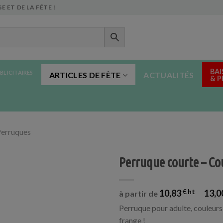
E ET DE LA FÊTE !
BAI
BLICITAIRES
ARTICLES DE FÊTE
ACTUALITÉS
& 
erruques
Perruque courte – Co
10,83
€
13,0
à partir de
Perruque pour adulte, couleurs
frange !