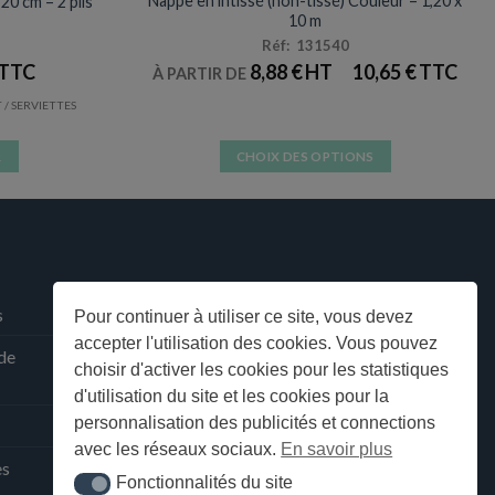
Nappe en intissé (non-tissé) Couleur – 1,20 x
20 cm – 2 plis
10 m
Réf: 131540
8,88
€
10,65
€
À PARTIR DE
/ SERVIETTES
R
CHOIX DES OPTIONS
Ce
produit
a
plusieurs
variations.
Les
s
Pour continuer à utiliser ce site, vous devez
options
accepter l'utilisation des cookies. Vous pouvez
 de
peuvent
choisir d'activer les cookies pour les statistiques
être
d'utilisation du site et les cookies pour la
choisies
personnalisation des publicités et connections
sur
avec les réseaux sociaux.
En savoir plus
la
ès
Fonctionnalités du site
Fonctionnalités du site
page