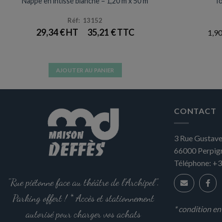
Nappe en intissé blanche – 1,20 m x 50 m
To
Réf: 13152
29,34
€
35,21
€
1,9
AJOUTER AU PANIER
CONTACT
3 Rue Gustave
66000
Perpig
Téléphone:
+3
"Rue piétonne face au théâtre de l'Archipel".
Parking offert ! * Accès et stationnement
* condition e
autorisé pour charger vos achats