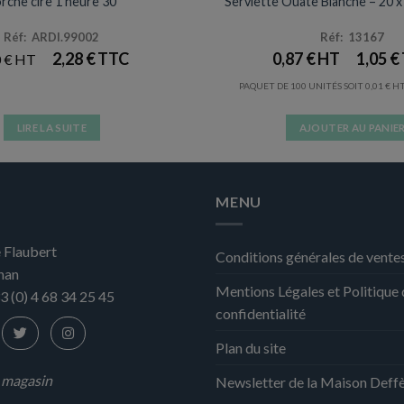
rche cire 1 heure 30
Serviette Ouate Blanche – 20 x 
Réf: ARDI.99002
Réf: 13167
2,28
€
0,87
€
1,05
€
0
€
PAQUET DE 100 UNITÉS SOIT
0,01
€
LIRE LA SUITE
AJOUTER AU PANIE
MENU
 Flaubert
Conditions générales de vente
nan
Mentions Légales et Politique
3 (0) 4 68 34 25 45
confidentialité
Plan du site
n magasin
Newsletter de la Maison Deff