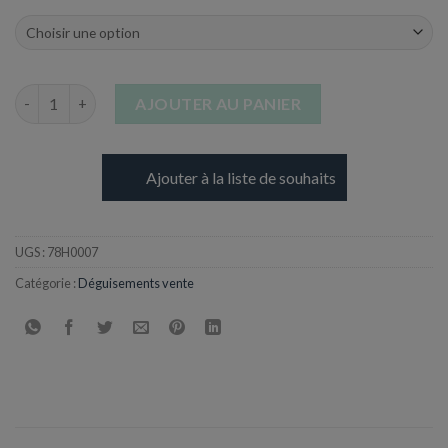
quantité de Jupe plissé Grise Apprenti Sorcière
AJOUTER AU PANIER
Ajouter à la liste de souhaits
UGS :
78H0007
Catégorie :
Déguisements vente