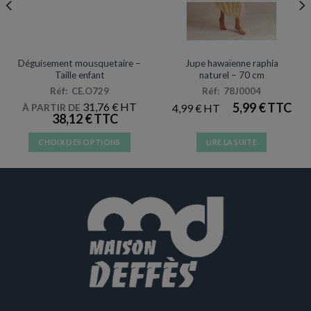
DÉGUISEMENTS VENTE
DÉGUISEMENTS VENTE
Déguisement mousquetaire –
Jupe hawaïenne raphia
Taille enfant
naturel – 70 cm
Réf: CE.O729
Réf: 78J0004
31,76
€
5,99
€
4,99
€
À PARTIR DE
38,12
€
CHOIX DES OPTIONS
LIRE LA SUITE
Ce
produit
a
plusieurs
variations.
Les
options
peuvent
être
choisies
sur