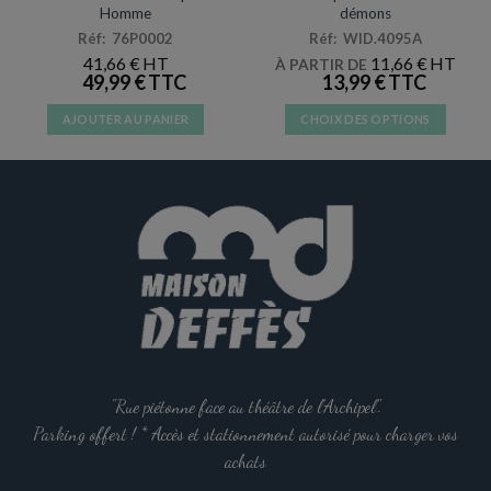
Homme
démons
Réf: 76P0002
Réf: WID.4095A
41,66
€
11,66
€
À PARTIR DE
49,99
€
13,99
€
AJOUTER AU PANIER
CHOIX DES OPTIONS
Ce
produit
a
plusieurs
variations.
Les
options
peuvent
être
choisies
sur
la
"Rue piétonne face au théâtre de l'Archipel".
page
Parking offert ! * Accès et stationnement autorisé pour charger vos
du
achats
produit