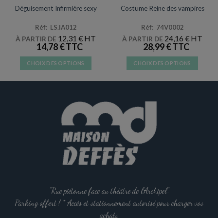
Déguisement Infirmière sexy
Costume Reine des vampires
Réf: LS.IA012
Réf: 74V0002
12,31
€
24,16
€
À PARTIR DE
À PARTIR DE
14,78
€
28,99
€
CHOIX DES OPTIONS
CHOIX DES OPTIONS
Ce
Ce
produit
produit
a
a
plusieurs
plusieurs
variations.
variations.
Les
Les
options
options
peuvent
peuvent
être
être
choisies
choisies
sur
sur
la
la
"Rue piétonne face au théâtre de l'Archipel".
page
page
Parking offert ! * Accès et stationnement autorisé pour charger vos
du
du
achats
produit
produit