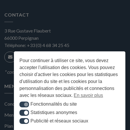
CONTACT
3 Rue Gustave Flaubert
66000
Perpignan
Téléphone:
+33 (0) 4 68 34 25 45
Pour continuer à utiliser ce site, vous devez
accepter l'utilisation des cookies. Vous pouvez
* condition en magasin
choisir d'activer les cookies pour les statistiques
d'utilisation du site et les cookies pour la
MENU
personnalisation des publicités et connections
avec les réseaux sociaux.
En savoir plus
Conditions générales de ventes
Fonctionnalités du site
Fonctionnalités du site
Statistiques anonymes
Statistiques anonymes
Mentions Légales et Politique de confidentialité
Publicité et réseaux sociaux
Publicité et réseaux sociaux
Plan du site