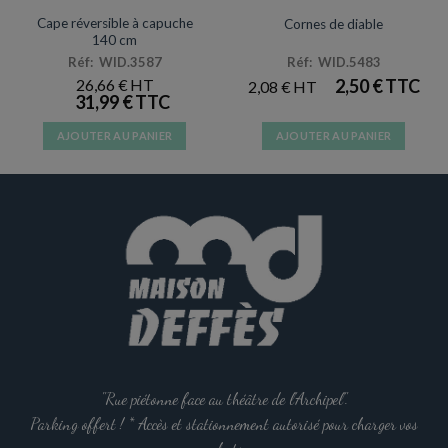
ACCESSOIRES DE DÉGUISEMENTS
ACCESSOIRES DE DÉGUISEMENTS
Cape réversible à capuche
Cornes de diable
140 cm
Réf: WID.3587
Réf: WID.5483
26,66
€
2,50
€
2,08
€
31,99
€
AJOUTER AU PANIER
AJOUTER AU PANIER
"Rue piétonne face au théâtre de l'Archipel".
Parking offert ! * Accès et stationnement autorisé pour charger vos