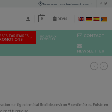
Nous sommes actuellement ouvert !
0
DEVIS
CONTACT
SSES TARIFAIRES
NOUVEAUX
PROMOTIONS
PRODUITS
NEWSLETTER
tion sur tige de métal flexible, environ 9 centimètres. Existe en
voire et turquoise.