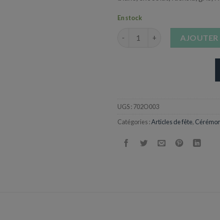
En stock
quantité de Orchidées par 6
AJOUTER 
UGS :
702O003
Catégories :
Articles de fête
,
Cérémon