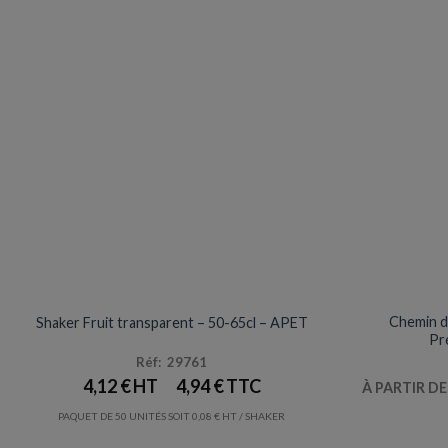
VERRES / GOBELETS
NAPPE
Prix en baisse
Chemin de
Shaker Fruit transparent – 50-65cl – APET
Pr
Réf: 29761
4,12
€
4,94
€
À PARTIR D
PAQUET DE 50 UNITÉS SOIT
0,08
€
/ SHAKER