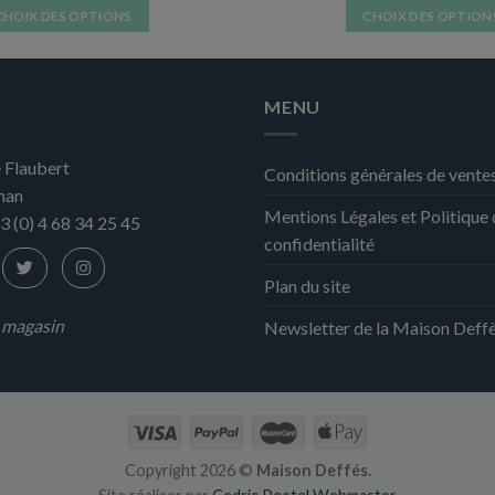
CHOIX DES OPTIONS
CHOIX DES OPTION
Ce
Ce
produit
produit
a
a
MENU
plusieurs
plusieurs
variations.
variation
 Flaubert
Les
Les
Conditions générales de vente
nan
options
options
Mentions Légales et Politique
peuvent
peuvent
3 (0) 4 68 34 25 45
confidentialité
être
être
choisies
choisies
Plan du site
sur
sur
la
la
n magasin
Newsletter de la Maison Deff
page
page
du
du
produit
produit
Copyright 2026 ©
Maison Deffés.