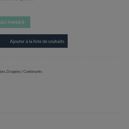
AU PANIER
Ajouter à la liste de souhaits
ies
,
Dragées / Contenants