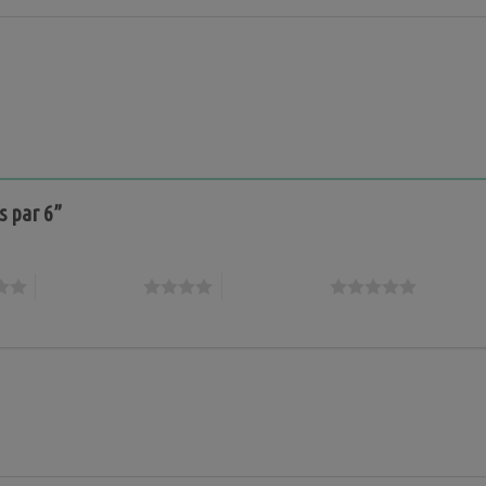
es par 6”
4 étoiles sur 5
5 étoiles sur 5