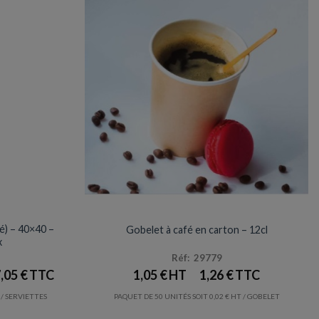
VERRES / GOBELETS
sé) – 40×40 –
Gobelet à café en carton – 12cl
x
Réf: 29779
,05
€
1,05
€
1,26
€
/ SERVIETTES
PAQUET DE 50 UNITÉS SOIT
0,02
€
/ GOBELET