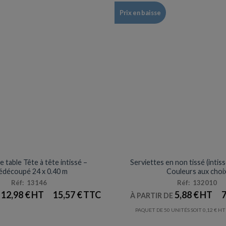
Prix en baisse
S / SET & CHEMIN DE TABLE
SERVIETTES
 table Tête à tête intissé –
Serviettes en non tissé (intis
édécoupé 24 x 0.40 m
Couleurs aux choi
Réf: 13146
Réf: 132010
12,98
€
15,57
€
5,88
€
7
E
À PARTIR DE
PAQUET DE 50 UNITÉS SOIT
0,12
€