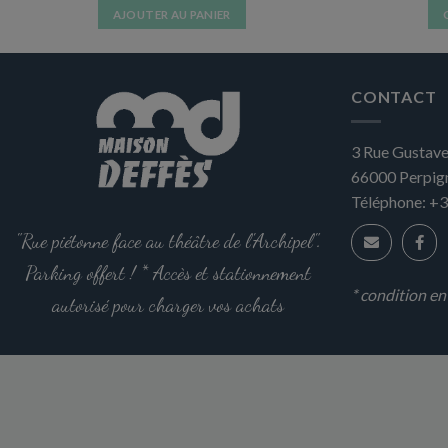
AJOUTER AU PANIER
CONTACT
3 Rue Gustave
66000
Perpig
Téléphone:
+3
"Rue piétonne face au théâtre de l'Archipel".
Parking offert ! * Accès et stationnement
* condition e
autorisé pour charger vos achats