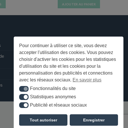
S
AJOUTER AU PANIER
s.
s
Pour continuer à utiliser ce site, vous devez
accepter l'utilisation des cookies. Vous pouvez
 de
choisir d'activer les cookies pour les statistiques
d'utilisation du site et les cookies pour la
personnalisation des publicités et connections
avec les réseaux sociaux.
En savoir plus
ès
Fonctionnalités du site
Fonctionnalités du site
Statistiques anonymes
Statistiques anonymes
Publicité et réseaux sociaux
Publicité et réseaux sociaux
Tout autoriser
Enregistrer