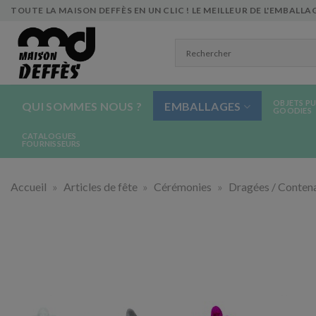
Skip
TOUTE LA MAISON DEFFÈS EN UN CLIC ! LE MEILLEUR DE L'EMBALLAG
to
content
OBJETS PU
QUI SOMMES NOUS ?
EMBALLAGES
GOODIES
CATALOGUES
FOURNISSEURS
Accueil
»
Articles de fête
»
Cérémonies
»
Dragées / Conten