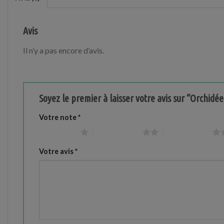
Avis
Il n’y a pas encore d’avis.
Soyez le premier à laisser votre avis sur “Orchidé
Votre note
*
1 étoile sur 5
2 étoiles sur 5
3 étoiles sur 5
Votre avis
*