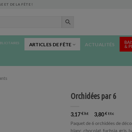
E ET DE LA FÊTE !
BAI
BLICITAIRES
ARTICLES DE FÊTE
ACTUALITÉS
& 
ants
Orchidées par 6
3,17
€
3,80
€
Paquet de 6 orchidées de décora
blanc, chocolat, fuchsia, gris, I