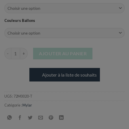
Couleurs Ballons
quantité de Ballon en Aluminium - Lettre T - 101,6 cm
AJOUTER AU PANIER
Ajouter à la liste de souhaits
UGS :
72M0020-T
Catégorie :
Mylar