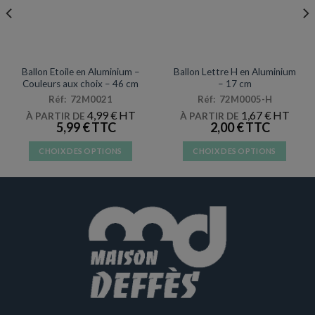
MYLAR
DÉCORATIONS & PINATAS
Ballon Etoile en Aluminium –
Ballon Lettre H en Aluminium
Couleurs aux choix – 46 cm
– 17 cm
Réf: 72M0021
Réf: 72M0005-H
4,99
€
1,67
€
À PARTIR DE
À PARTIR DE
5,99
€
2,00
€
CHOIX DES OPTIONS
CHOIX DES OPTIONS
Ce
Ce
produit
produit
a
a
plusieurs
plusieurs
variations.
variations.
Les
Les
options
options
peuvent
peuvent
être
être
choisies
choisies
sur
sur