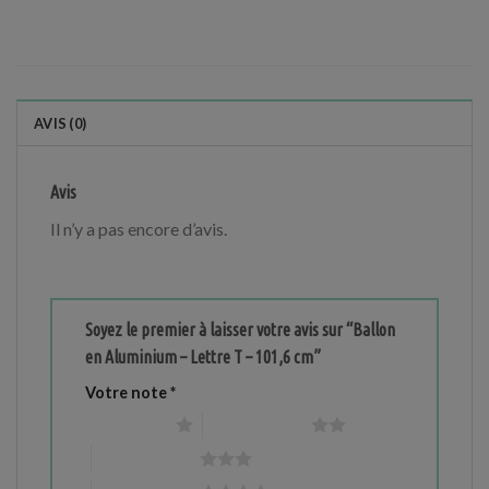
AVIS (0)
Avis
Il n’y a pas encore d’avis.
Soyez le premier à laisser votre avis sur “Ballon
en Aluminium – Lettre T – 101,6 cm”
Votre note
*
1 étoile sur 5
2 étoiles sur 5
3 étoiles sur 5