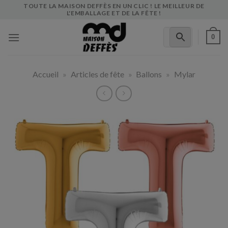
Skip
TOUTE LA MAISON DEFFÈS EN UN CLIC ! LE MEILLEUR DE
L'EMBALLAGE ET DE LA FÊTE !
to
content
0
Accueil
»
Articles de fête
»
Ballons
»
Mylar