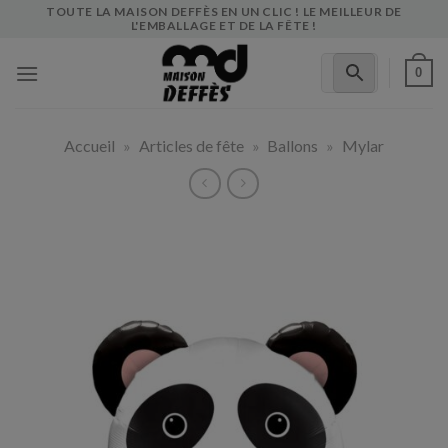
Skip
TOUTE LA MAISON DEFFÈS EN UN CLIC ! LE MEILLEUR DE
L'EMBALLAGE ET DE LA FÊTE !
to
content
0
Accueil
»
Articles de fête
»
Ballons
»
Mylar