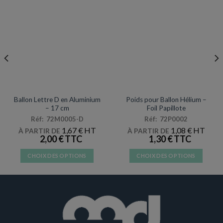
DÉCORATIONS & PINATAS
ACCESSOIRES
Ballon Lettre D en Aluminium
Poids pour Ballon Hélium –
– 17 cm
Foil Papillote
Réf: 72M0005-D
Réf: 72P0002
1,67
€
1,08
€
À PARTIR DE
À PARTIR DE
2,00
€
1,30
€
CHOIX DES OPTIONS
CHOIX DES OPTIONS
Ce
Ce
produit
produit
a
a
plusieurs
plusieurs
variations.
variations.
Les
Les