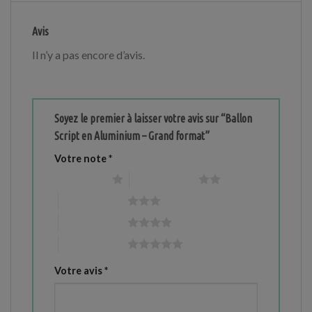
Avis
Il n’y a pas encore d’avis.
Soyez le premier à laisser votre avis sur “Ballon
Script en Aluminium – Grand format”
Votre note
*
1 étoile sur 5
2 étoiles sur 5
3 étoiles sur 5
4 étoiles sur 5
5 étoiles sur 5
Votre avis
*