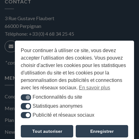
CONTACT
3 Rue Gustave Flaubert
66000
Perpignan
Téléphone:
+33 (0) 4 68 34 25 45
Pour continuer à utiliser ce site, vous devez
accepter l'utilisation des cookies. Vous pouvez
* condition en magasin
choisir d'activer les cookies pour les statistiques
d'utilisation du site et les cookies pour la
MENU
personnalisation des publicités et connections
avec les réseaux sociaux.
En savoir plus
Conditions générales de ventes
Fonctionnalités du site
Fonctionnalités du site
Statistiques anonymes
Statistiques anonymes
Mentions Légales et Politique de confidentialité
Publicité et réseaux sociaux
Publicité et réseaux sociaux
Plan du site
Tout autoriser
Enregistrer
Newsletter de la Maison Deffès