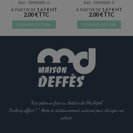
Réf: 72M0005-G
Réf: 72M0005-F
1,67
€
1,67
€
À PARTIR DE
À PARTIR DE
2,00
€
2,00
€
CHOIX DES OPTIONS
CHOIX DES OPTIONS
Ce
Ce
produit
produit
a
a
plusieurs
plusieurs
variations.
variations.
Les
Les
options
options
peuvent
peuvent
être
être
choisies
choisies
sur
sur
la
la
"Rue piétonne face au théâtre de l'Archipel".
page
page
Parking offert ! * Accès et stationnement autorisé pour charger vos
du
du
achats
produit
produit