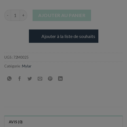
quantité de Ballon Script en Aluminium - Grand format
AJOUTER AU PANIER
Ajouter à la liste de souhaits
UGS :
72M0025
Catégorie :
Mylar
AVIS (0)