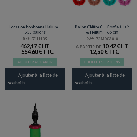
ARTICLES DE FÊTE
ARTICLES DE FÊTE
Location bonbonne Hélium –
Ballon Chiffre 0 – Gonflé à l’air
515 ballons
& Hélium – 66 cm
Réf: 71H105
Réf: 72M0030-0
462,17
€
10,42
€
À PARTIR DE
554,60
€
12,50
€
AJOUTER AU PANIER
CHOIX DES OPTIONS
Ce
Ajouter à la liste de
Ajouter à la liste de
produit
a
souhaits
souhaits
plusieurs
variations.
Les
options
peuvent
être
choisies
sur