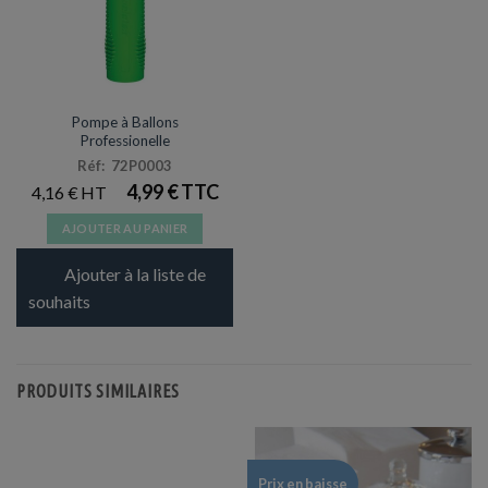
la
page
du
produit
ACCESSOIRES
Pompe à Ballons
Professionelle
Réf: 72P0003
4,99
€
4,16
€
AJOUTER AU PANIER
Ajouter à la liste de
souhaits
PRODUITS SIMILAIRES
Prix en baisse