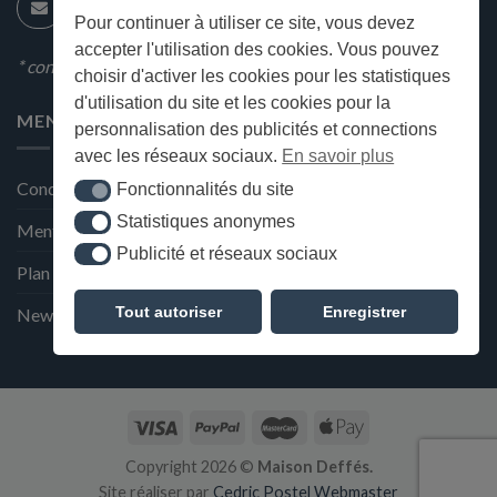
Pour continuer à utiliser ce site, vous devez
accepter l'utilisation des cookies. Vous pouvez
* condition en magasin
choisir d'activer les cookies pour les statistiques
d'utilisation du site et les cookies pour la
MENU
personnalisation des publicités et connections
avec les réseaux sociaux.
En savoir plus
Conditions générales de ventes
Fonctionnalités du site
Fonctionnalités du site
Statistiques anonymes
Statistiques anonymes
Mentions Légales et Politique de confidentialité
Publicité et réseaux sociaux
Publicité et réseaux sociaux
Plan du site
Tout autoriser
Enregistrer
Newsletter de la Maison Deffès
Copyright 2026 ©
Maison Deffés.
Site réaliser par
Cedric Postel Webmaster