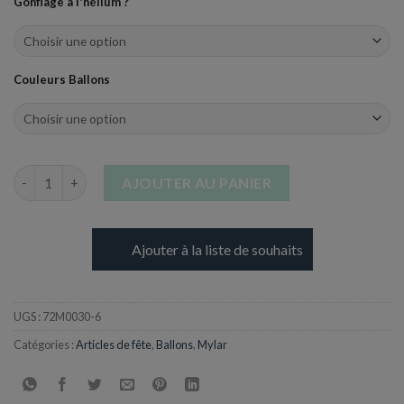
Gonflage à l'hélium ?
Couleurs Ballons
quantité de Ballon Chiffre 6 - Gonflé à l'air & Hélium - 66 cm
AJOUTER AU PANIER
Ajouter à la liste de souhaits
UGS :
72M0030-6
Catégories :
Articles de fête
,
Ballons
,
Mylar