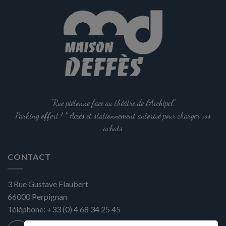
a
plusieurs
variations.
Les
options
peuvent
être
choisies
sur
la
"Rue piétonne face au théâtre de l'Archipel".
page
Parking offert ! * Accès et stationnement autorisé pour charger vos
du
achats
produit
CONTACT
3 Rue Gustave Flaubert
66000
Perpignan
Téléphone:
+33 (0) 4 68 34 25 45