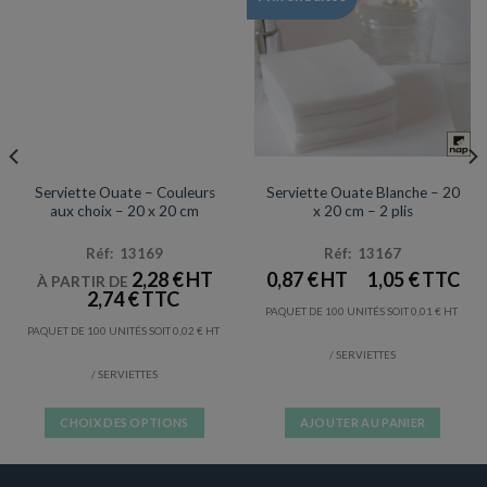
SERVIETTES
SERVIETTES
Serviette Ouate – Couleurs
Serviette Ouate Blanche – 20
aux choix – 20 x 20 cm
x 20 cm – 2 plis
Réf: 13169
Réf: 13167
2,28
€
0,87
€
1,05
€
À PARTIR DE
2,74
€
PAQUET DE 100 UNITÉS SOIT
0,01
€
PAQUET DE 100 UNITÉS SOIT
0,02
€
/ SERVIETTES
/ SERVIETTES
CHOIX DES OPTIONS
AJOUTER AU PANIER
Ce
produit