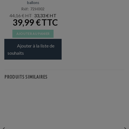
ballons
Réf: 72H002
LE
LE
44,16
€
33,33
€
PRIX
PRIX
39,99
€
INITIAL
ACTUEL
ÉTAIT :
EST :
44,16 €.
33,33 €.
AJOUTER AU PANIER
Ajouter à la liste de
souhaits
PRODUITS SIMILAIRES