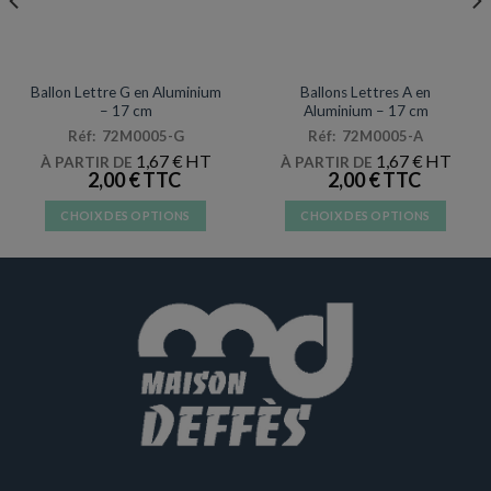
DÉCORATIONS & PINATAS
DÉCORATIONS & PINATAS
Ballon Lettre G en Aluminium
Ballons Lettres A en
– 17 cm
Aluminium – 17 cm
Réf: 72M0005-G
Réf: 72M0005-A
1,67
€
1,67
€
À PARTIR DE
À PARTIR DE
2,00
€
2,00
€
CHOIX DES OPTIONS
CHOIX DES OPTIONS
Ce
Ce
produit
produit
a
a
plusieurs
plusieurs
variations.
variations.
Les
Les
options
options
peuvent
peuvent
être
être
choisies
choisies
sur
sur