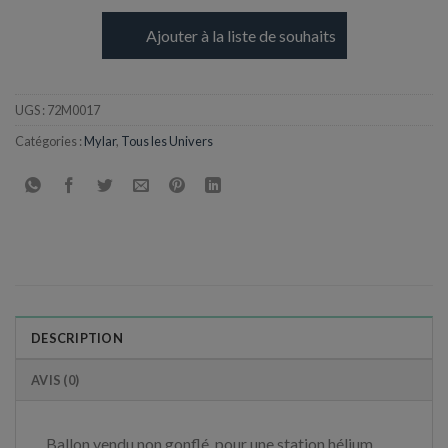
Ajouter à la liste de souhaits
UGS :
72M0017
Catégories :
Mylar
,
Tous les Univers
DESCRIPTION
AVIS (0)
Ballon vendu non gonflé, pour une station hélium