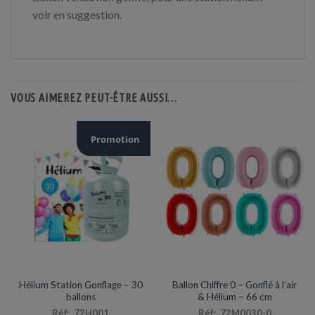
voir en suggestion.
VOUS AIMEREZ PEUT-ÊTRE AUSSI…
Promotion
HÉLIUM
ARTICLES DE FÊTE
Hélium Station Gonflage – 30
Ballon Chiffre 0 – Gonflé à l’air
ballons
& Hélium – 66 cm
Réf: 72H001
Réf: 72M0030-0