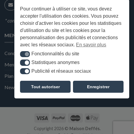
Pour continuer à utiliser ce site, vous devez
accepter l'utilisation des cookies. Vous pouvez
* condition en magasin
choisir d'activer les cookies pour les statistiques
d'utilisation du site et les cookies pour la
MENU
personnalisation des publicités et connections
avec les réseaux sociaux.
En savoir plus
Conditions générales de ventes
Fonctionnalités du site
Fonctionnalités du site
Statistiques anonymes
Statistiques anonymes
Mentions Légales et Politique de confidentialité
Publicité et réseaux sociaux
Publicité et réseaux sociaux
Plan du site
Tout autoriser
Enregistrer
Newsletter de la Maison Deffès
Copyright 2026 ©
Maison Deffés.