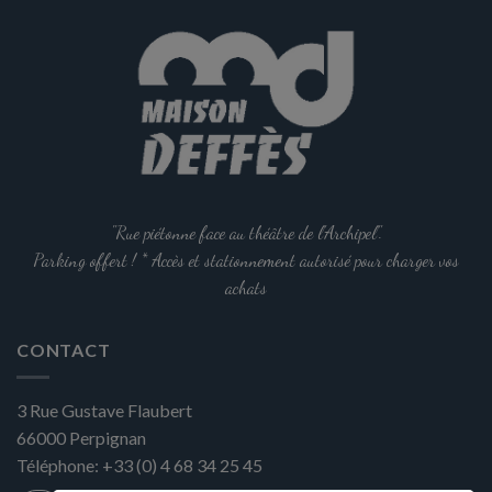
a
a
plusieurs
plusieurs
variations.
variations.
Les
Les
options
options
peuvent
peuvent
être
être
choisies
choisies
sur
sur
la
la
"Rue piétonne face au théâtre de l'Archipel".
page
page
Parking offert ! * Accès et stationnement autorisé pour charger vos
du
du
achats
produit
produit
CONTACT
3 Rue Gustave Flaubert
66000
Perpignan
Téléphone:
+33 (0) 4 68 34 25 45