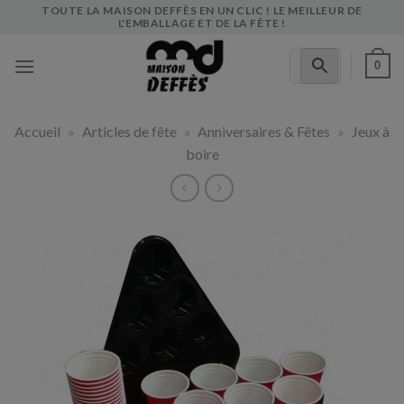
Skip
TOUTE LA MAISON DEFFÈS EN UN CLIC ! LE MEILLEUR DE
L'EMBALLAGE ET DE LA FÊTE !
to
content
0
Accueil
»
Articles de fête
»
Anniversaires & Fêtes
»
Jeux à
boire