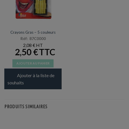
la
page
du
produit
ARTICLES DE FÊTE
Crayons Gras – 5 couleurs
Réf: 87C0000
2,08
€
2,50
€
AJOUTER AU PANIER
Ajouter à la liste de
souhaits
PRODUITS SIMILAIRES