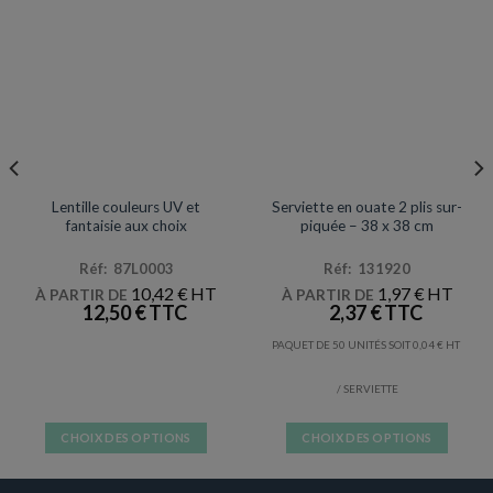
MAQUILLAGE / LATEX
SERVIETTES
Lentille couleurs UV et
Serviette en ouate 2 plis sur-
fantaisie aux choix
piquée – 38 x 38 cm
Réf: 87L0003
Réf: 131920
10,42
€
1,97
€
À PARTIR DE
À PARTIR DE
12,50
€
2,37
€
PAQUET DE 50 UNITÉS SOIT
0,04
€
/ SERVIETTE
CHOIX DES OPTIONS
CHOIX DES OPTIONS
Ce
Ce
produit
produit