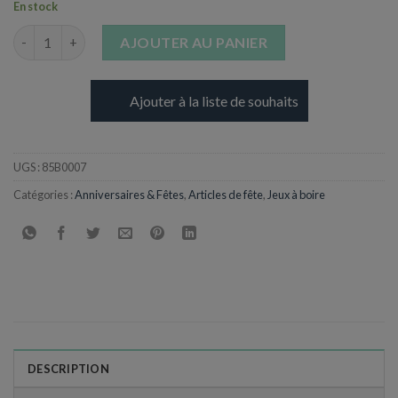
En stock
quantité de Kit Beer Pong - Original Cup
AJOUTER AU PANIER
Ajouter à la liste de souhaits
UGS :
85B0007
Catégories :
Anniversaires & Fêtes
,
Articles de fête
,
Jeux à boire
DESCRIPTION