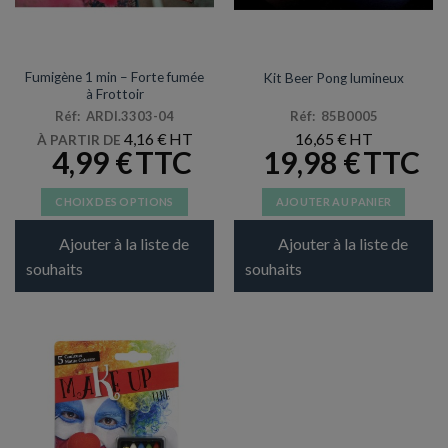
PETITE PYROTECHNIE
VAISELLE JETABLE
Fumigène 1 min – Forte fumée
Kit Beer Pong lumineux
à Frottoir
Réf: ARDI.3303-04
Réf: 85B0005
4,16
€
16,65
€
À PARTIR DE
4,99
€
19,98
€
CHOIX DES OPTIONS
AJOUTER AU PANIER
Ce
Ajouter à la liste de
Ajouter à la liste de
produit
a
souhaits
souhaits
plusieurs
variations.
Les
options
peuvent
être
choisies
sur