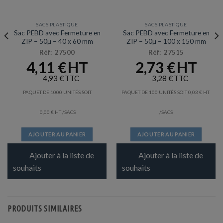
SACS PLASTIQUE
SACS PLASTIQUE
Sac PEBD avec Fermeture en
Sac PEBD avec Fermeture en
ZIP – 50µ – 40 x 60 mm
ZIP – 50µ – 100 x 150 mm
Réf: 27500
Réf: 27515
4,11
€
2,73
€
4,93
€
3,28
€
PAQUET DE 1000 UNITÉS SOIT
PAQUET DE 100 UNITÉS SOIT
0,03
€
0,00
€
/SACS
/SACS
AJOUTER AU PANIER
AJOUTER AU PANIER
Ajouter à la liste de
Ajouter à la liste de
souhaits
souhaits
PRODUITS SIMILAIRES