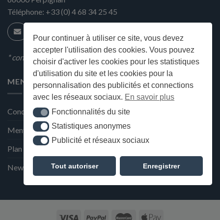
Téléphone:
+33 (0) 4 68 34 25 45
Pour continuer à utiliser ce site, vous devez
accepter l'utilisation des cookies. Vous pouvez
* condition en magasin
choisir d'activer les cookies pour les statistiques
d'utilisation du site et les cookies pour la
MENU
personnalisation des publicités et connections
avec les réseaux sociaux.
En savoir plus
Conditions générales de ventes
Fonctionnalités du site
Fonctionnalités du site
Statistiques anonymes
Statistiques anonymes
Mentions Légales et Politique de confidentialité
Publicité et réseaux sociaux
Publicité et réseaux sociaux
Plan du site
Tout autoriser
Enregistrer
Newsletter de la Maison Deffès