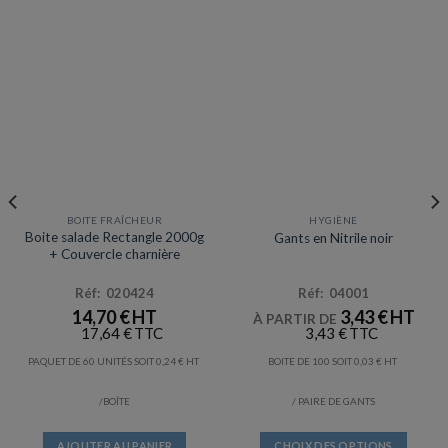
BOITE FRAÎCHEUR
HYGIÈNE
Prix en baisse
Prix en baisse
Boite salade Rectangle 2000g
Gants en Nitrile noir
+ Couvercle charnière
Réf: 020424
Réf: 04001
14,70
€
3,43
€
À PARTIR DE
17,64
€
3,43
€
PAQUET DE 60 UNITÉS SOIT
0,24
€
BOITE DE 100 SOIT
0,03
€
/BOÎTE
/ PAIRE DE GANTS
AJOUTER AU PANIER
CHOIX DES OPTIONS