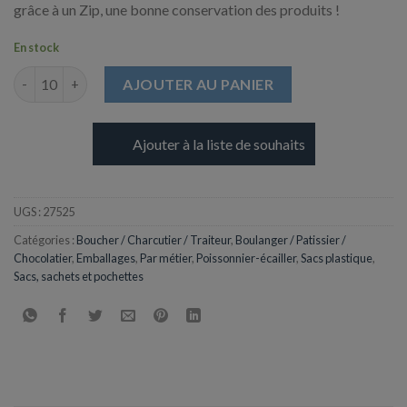
grâce à un Zip, une bonne conservation des produits !
En stock
quantité de Sac PEBD avec Fermeture en ZIP - 50µ - 230 x 320 m
AJOUTER AU PANIER
Ajouter à la liste de souhaits
UGS :
27525
Catégories :
Boucher / Charcutier / Traiteur
,
Boulanger / Patissier /
Chocolatier
,
Emballages
,
Par métier
,
Poissonnier-écailler
,
Sacs plastique
,
Sacs, sachets et pochettes