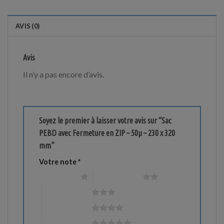
AVIS (0)
Avis
Il n’y a pas encore d’avis.
Soyez le premier à laisser votre avis sur “Sac
PEBD avec Fermeture en ZIP – 50µ – 230 x 320
mm”
Votre note
*
1 étoile sur 5
2 étoiles sur 5
3 étoiles sur 5
4 étoiles sur 5
5 étoiles sur 5