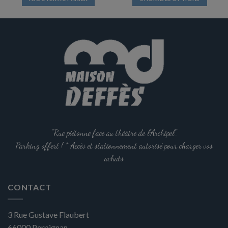
Ce
produit
a
plusieurs
variations.
Les
options
peuvent
être
choisies
sur
la
"Rue piétonne face au théâtre de l'Archipel".
page
Parking offert ! * Accès et stationnement autorisé pour charger vos
du
achats
produit
CONTACT
3 Rue Gustave Flaubert
66000
Perpignan