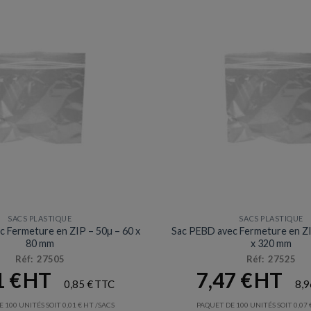
SACS PLASTIQUE
SACS PLASTIQUE
 Fermeture en ZIP – 50µ – 60 x
Sac PEBD avec Fermeture en ZI
80 mm
x 320 mm
Réf: 27505
Réf: 27525
1
€
7,47
€
0,85
€
8,
 100 UNITÉS SOIT
0,01
€
/SACS
PAQUET DE 100 UNITÉS SOIT
0,07