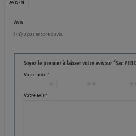
AVIS (0)
Avis
Il n’y a pas encore d’avis.
Soyez le premier à laisser votre avis sur “Sac P
Votre note
*
1 étoile sur 5
2 étoiles sur 5
3 étoiles sur 5
Votre avis
*