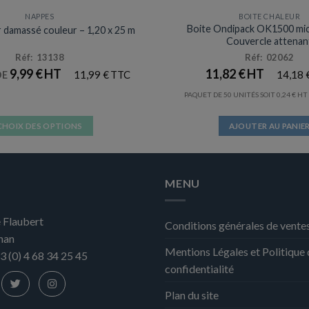
NAPPES
BOITE CHALEUR
Boite Ondipack OK1500 mi
 damassé couleur – 1,20 x 25 m
Couvercle attenan
Réf: 13138
Réf: 02062
9,99
€
11,82
€
11,99
€
14,18
DE
PAQUET DE 50 UNITÉS SOIT
0,24
€
CHOIX DES OPTIONS
AJOUTER AU PANIE
Ce
produit
a
MENU
plusieurs
variations.
 Flaubert
Les
Conditions générales de vente
nan
options
Mentions Légales et Politique
peuvent
3 (0) 4 68 34 25 45
confidentialité
être
choisies
Plan du site
sur