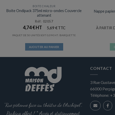
BOITE CHALEUR
Boite Ondipack 375ml micro-ondes Couvercle
Nappe papier
attenant
Réf: 02057
4,74
€
5,69
€
À PARTIR 
PAQUET DE 50 UNITÉS SOIT
0,09
€
/BARQUETTE
AJOUTER AU PANIER
CONTACT
3 Rue Gustave
66000
Perpig
Téléphone:
+3
"Rue piétonne face au théâtre de l'Archipel".
Parking offert ! * Accès et stationnement