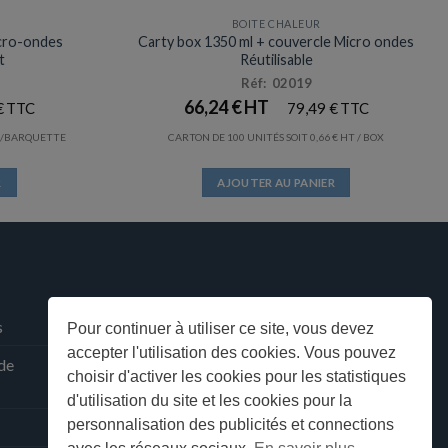
BOITE CHALEUR
Prix en baisse
cro-ondes
Carty box 1350 ml + couvercle Micro ondes
t
Réutilisable
Réf: 02019
66,24
€
€
79,49
€
/BARQUETTE
CARTON DE 100 UNITÉS SOIT
0,66
€
/ BOX
R
AJOUTER AU PANIER
s
Pour continuer à utiliser ce site, vous devez
accepter l'utilisation des cookies. Vous pouvez
 de
choisir d'activer les cookies pour les statistiques
d'utilisation du site et les cookies pour la
personnalisation des publicités et connections