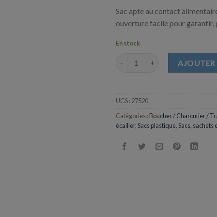
Sac apte au contact alimentair
ouverture facile pour garantir,
En stock
quantité de Sac PEBD avec Ferm
AJOUTER 
UGS :
27520
Catégories :
Boucher / Charcutier / Tr
écailler
,
Sacs plastique
,
Sacs, sachets 