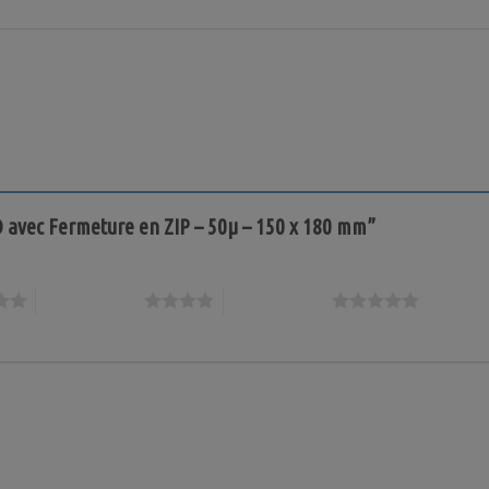
EBD avec Fermeture en ZIP – 50µ – 150 x 180 mm”
4 étoiles sur 5
5 étoiles sur 5