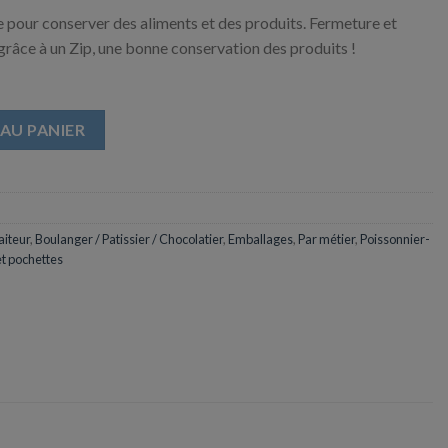
e pour conserver des aliments et des produits. Fermeture et
 grâce à un Zip, une bonne conservation des produits !
eture en ZIP - 50µ - 150 x 180 mm
AU PANIER
aiteur
,
Boulanger / Patissier / Chocolatier
,
Emballages
,
Par métier
,
Poissonnier-
et pochettes