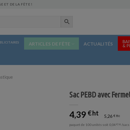
E ET DE LA FÊTE !
BAI
BLICITAIRES
ARTICLES DE FÊTE
ACTUALITÉS
& 
astique
Sac PEBD avec Fermet
4,39
€
5,26
€
paquet de 100 unités soit
/sacs
0,04
€