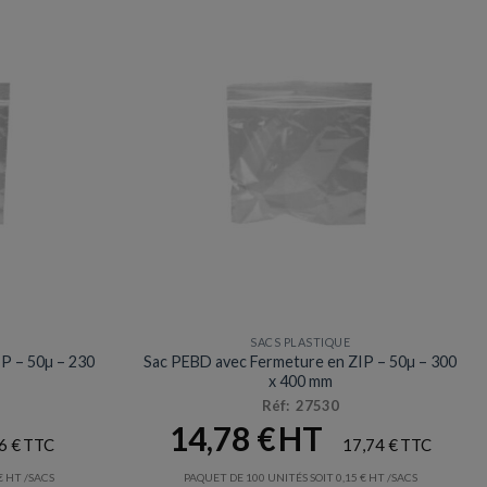
SACS PLASTIQUE
P – 50µ – 230
Sac PEBD avec Fermeture en ZIP – 50µ – 300
x 400 mm
Réf: 27530
14,78
€
96
€
17,74
€
€
/SACS
PAQUET DE 100 UNITÉS SOIT
0,15
€
/SACS