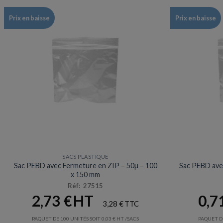
Prix en baisse
Prix en baisse
SACS PLASTIQUE
Sac PEBD avec Fermeture en ZIP – 50µ – 100
Sac PEBD avec
x 150 mm
Réf: 27515
2,73
€
0,7
3,28
€
PAQUET DE 100 UNITÉS SOIT
0,03
€
/SACS
PAQUET DE