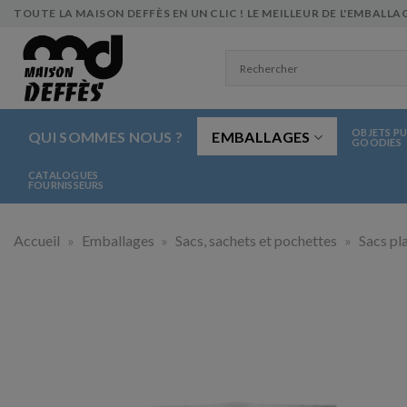
Skip
TOUTE LA MAISON DEFFÈS EN UN CLIC ! LE MEILLEUR DE L'EMBALLAG
to
content
OBJETS PU
QUI SOMMES NOUS ?
EMBALLAGES
GOODIES
CATALOGUES
FOURNISSEURS
Accueil
»
Emballages
»
Sacs, sachets et pochettes
»
Sacs pl