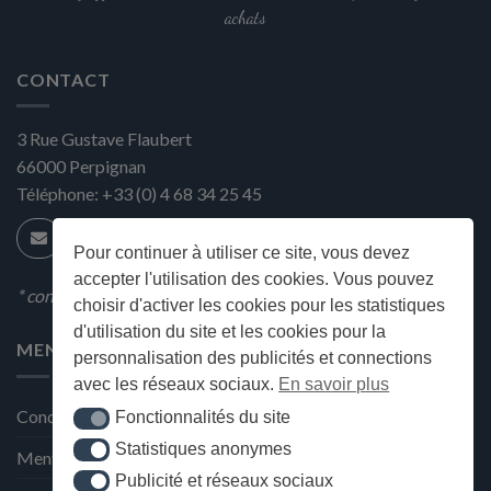
achats
CONTACT
3 Rue Gustave Flaubert
66000
Perpignan
Téléphone:
+33 (0) 4 68 34 25 45
Pour continuer à utiliser ce site, vous devez
accepter l'utilisation des cookies. Vous pouvez
* condition en magasin
choisir d'activer les cookies pour les statistiques
d'utilisation du site et les cookies pour la
MENU
personnalisation des publicités et connections
avec les réseaux sociaux.
En savoir plus
Conditions générales de ventes
Fonctionnalités du site
Fonctionnalités du site
Statistiques anonymes
Statistiques anonymes
Mentions Légales et Politique de confidentialité
Publicité et réseaux sociaux
Publicité et réseaux sociaux