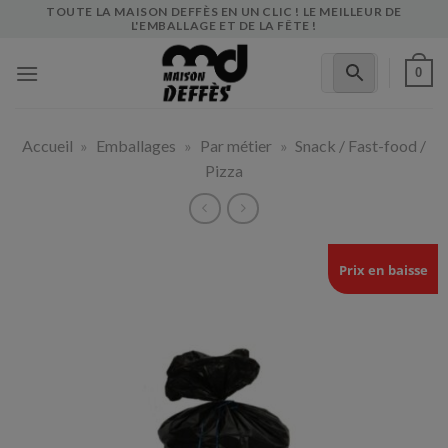
Skip
TOUTE LA MAISON DEFFÈS EN UN CLIC ! LE MEILLEUR DE
L'EMBALLAGE ET DE LA FÊTE !
to
content
0
Accueil
»
Emballages
»
Par métier
»
Snack / Fast-food /
Pizza
Prix en baisse