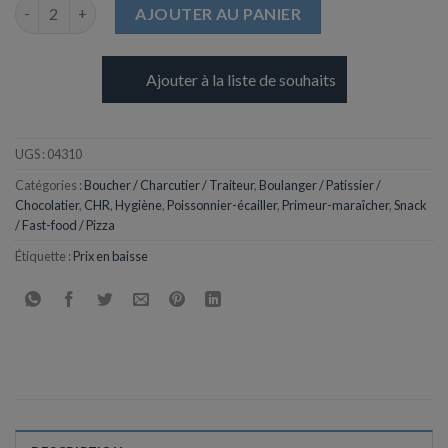
quantité de Sacs Poubelle 100L - 50+16x87
AJOUTER AU PANIER
Ajouter à la liste de souhaits
UGS :
04310
Catégories :
Boucher / Charcutier / Traiteur
,
Boulanger / Patissier /
Chocolatier
,
CHR
,
Hygiène
,
Poissonnier-écailler
,
Primeur-maraîcher
,
Snack
/ Fast-food / Pizza
Étiquette :
Prix en baisse