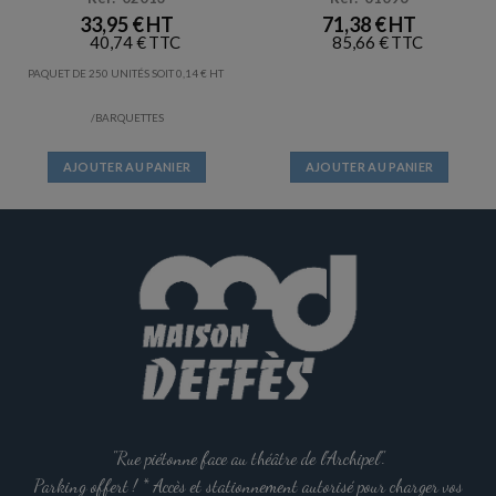
33,95
€
71,38
€
40,74
€
85,66
€
PAQUET DE 250 UNITÉS SOIT
0,14
€
/BARQUETTES
AJOUTER AU PANIER
AJOUTER AU PANIER
"Rue piétonne face au théâtre de l'Archipel".
Parking offert ! * Accès et stationnement autorisé pour charger vos