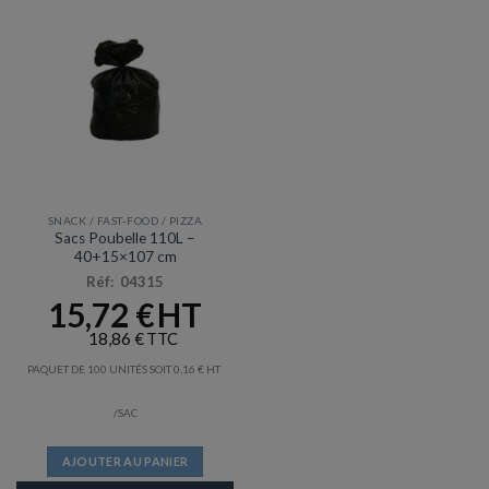
SNACK / FAST-FOOD / PIZZA
Sacs Poubelle 110L –
40+15×107 cm
Réf: 04315
15,72
€
18,86
€
PAQUET DE 100 UNITÉS SOIT
0,16
€
/SAC
AJOUTER AU PANIER