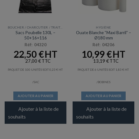
BOUCHER / CHARCUTIER / TRAITEUR
HYGIÈNE
Sacs Poubelle 130L –
Ouate Blanche “Maxi Barril” –
50+16×116
Ø180 mm
Réf: 04320
Réf: 04206
22,50
€
10,99
€
27,00
€
13,19
€
PAQUET DE 100 UNITÉS SOIT
0,23
€
PAQUET DE 6 UNITÉS SOIT
1,83
€
/SAC
/BOBINES
AJOUTER AU PANIER
AJOUTER AU PANIER
Ajouter à la liste de
Ajouter à la liste de
souhaits
souhaits