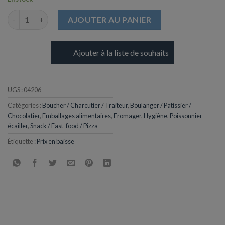
quantité de Ouate Blanche "Maxi Barril" - Ø180 mm
AJOUTER AU PANIER
Ajouter à la liste de souhaits
UGS :
04206
Catégories :
Boucher / Charcutier / Traiteur
,
Boulanger / Patissier /
Chocolatier
,
Emballages alimentaires
,
Fromager
,
Hygiène
,
Poissonnier-
écailler
,
Snack / Fast-food / Pizza
Étiquette :
Prix en baisse