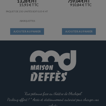
13,28
€
759,04
€
15,93
€
910,84
€
PAQUET DE 250 UNITÉS SOIT
0,05
€
/BARQUETTES
AJOUTER AU PANIER
AJOUTER AU PANIER
"Rue piétonne face au théâtre de l'Archipel".
Parking offert ! * Accès et stationnement autorisé pour charger vos
achats