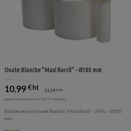
Ouate Blanche “Maxi Barril” – Ø180 mm
10,99
€
13,19
€
paquet de 6 unités soit
/bobines
1,83
€
Bobine de pure Ouate Blanche “Maxi Baril” – 2 Plis – Ø180
mm
En stock