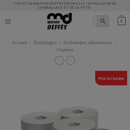
Skip
TOUTE LA MAISON DEFFÈS EN UN CLIC ! LE MEILLEUR DE
L'EMBALLAGE ET DE LA FÊTE !
to
content
0
Accueil
»
Emballages
»
Emballages alimentaires
»
Hygiène
Prix en baisse