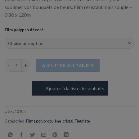
sublimer vos bouquets de fleurs. Film résistant mais souple –
0,80 x 120m
Film polypro décoré
quantité de Film Fleuriste Décoré - Polypro - 0,80 x 120m
AJOUTER AU PANIER
Ajouter à la liste de souhaits
UGS :
10103
Catégories :
Films polypropylène-cristal
,
Fleuriste