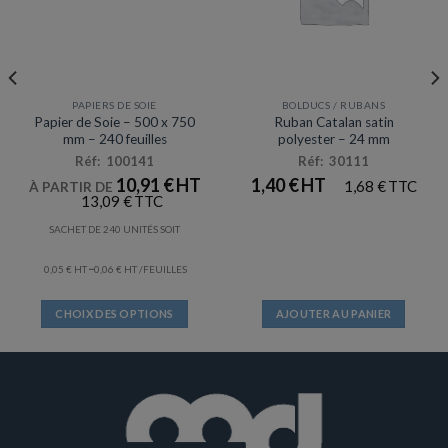
PAPIERS DE SOIE
BOLDUCS / RUBANS
Papier de Soie – 500 x 750
Ruban Catalan satin
mm – 240 feuilles
polyester – 24 mm
Réf: 100141
Réf: 30111
10,91
€
1,40
€
1,68
€
À PARTIR DE
13,09
€
SACHET DE 240 UNITÉS SOIT
–
0,05
€
0,06
€
/FEUILLES
CHOIX DES OPTIONS
AJOUTER AU PANIER
Ce
produit
a
plusieurs
variations.
Les