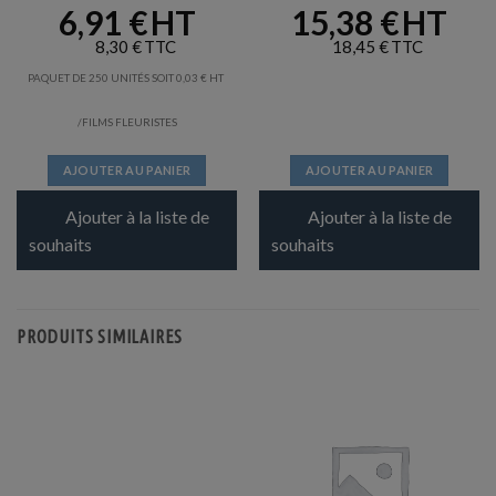
6,91
€
15,38
€
8,30
€
18,45
€
PAQUET DE 250 UNITÉS SOIT
0,03
€
/FILMS FLEURISTES
AJOUTER AU PANIER
AJOUTER AU PANIER
Ajouter à la liste de
Ajouter à la liste de
souhaits
souhaits
PRODUITS SIMILAIRES