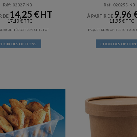
Réf: 02027-NB
Réf: 020255-NB
14,25
€
9,96
R DE
À PARTIR DE
17,10
€
11,95
€
E 50 UNITÉS SOIT
0,29
€
/ POT
PAQUET DE 50 UNITÉS SOIT
0,20
CHOIX DES OPTIONS
CHOIX DES OPTION
Ce
Ce
produit
produit
a
a
plusieurs
plusieurs
variations.
variation
Les
Les
options
options
peuvent
peuvent
être
être
choisies
choisies
sur
sur
la
la
page
page