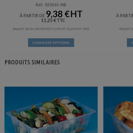
Réf: 020265-NB
9,38
€
À PARTIR DE
À PARTI
11,25
€
–
PAQUET DE 50 UNITÉS SOIT
0,19
€
0,22
€
/ POT
PAQUET D
CHOIX DES OPTIONS
Ce
produit
PRODUITS SIMILAIRES
a
plusieurs
variations.
Les
options
peuvent
être
choisies
sur
la
page