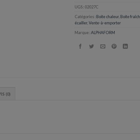
UGS :
02027C
Catégories :
Boite chaleur
,
Boite fraîc
écailler
,
Vente-à-emporter
Marque :
ALPHAFORM
IS (0)