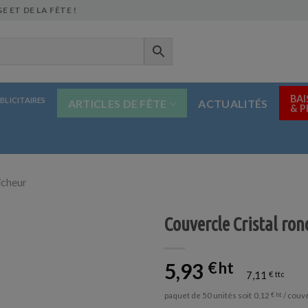
E ET DE LA FÊTE !
BAI
BLICITAIRES
ARTICLES DE FÊTE
ACTUALITÉS
& 
îcheur
Couvercle Cristal ro
5,93
€
7,11
€
paquet de 50 unités soit
/ couv
0,12
€