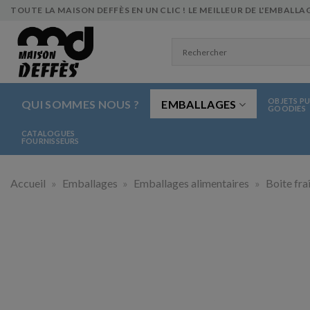
Skip
TOUTE LA MAISON DEFFÈS EN UN CLIC ! LE MEILLEUR DE L'EMBALLAG
to
content
OBJETS PU
QUI SOMMES NOUS ?
EMBALLAGES
GOODIES
CATALOGUES
FOURNISSEURS
Accueil
»
Emballages
»
Emballages alimentaires
»
Boite fra