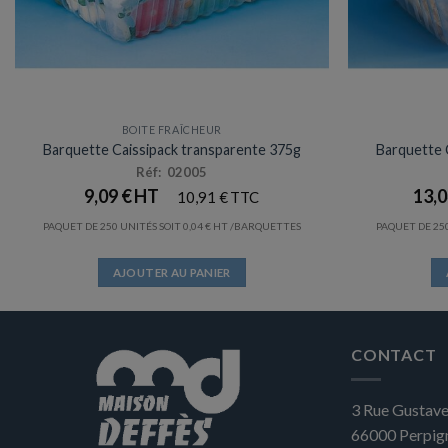
du
produit
BOITE FRAÎCHEUR
Barquette Caissipack transparente 375g
Barquette 
Réf: 02005
9,09
€
13,
10,91
€
PAQUET DE 250 UNITÉS SOIT
0,04
€
/BARQUETTES
PAQUET DE 25
AJOUTER AU PANIER
CONTACT
3 Rue Gustave
66000
Perpig