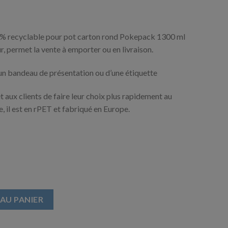
0% recyclable pour pot carton rond Pokepack 1300 ml
ur, permet la vente à emporter ou en livraison.
un bandeau de présentation ou d’une étiquette
t aux clients de faire leur choix plus rapidement au
, il est en rPET et fabriqué en Europe.
rond pour pot Carton 1300 ml
AU PANIER