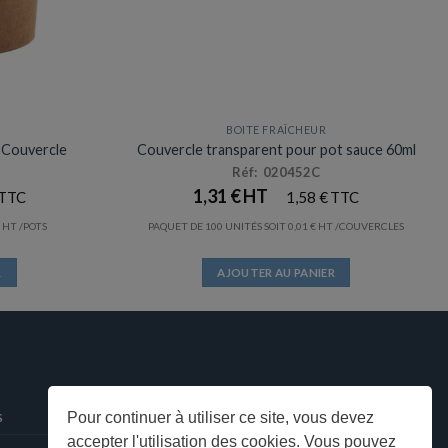
BOITE FRAÎCHEUR
Prix en baisse
 Couvercle
Couvercle transparent pour pot sauce 60ml
Réf: 020452C
1,31
€
1,58
€
€
/POTS
PAQUET DE 100 UNITÉS SOIT
0,01
€
/COUVERCLES
R
AJOUTER AU PANIER
s
Pour continuer à utiliser ce site, vous devez
accepter l'utilisation des cookies. Vous pouvez