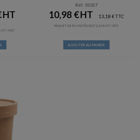
Réf: 02027
€
10,98
€
13,18
€
PAQUET DE 50 UNITÉS SOIT
0,22
€
/ POT
€
/ POT
S
AJOUTER AU PANIER
s.