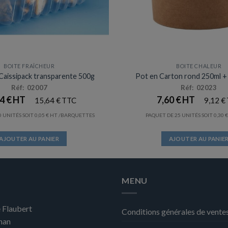
du
du
produit
produit
BOITE FRAÎCHEUR
BOITE CHALEUR
Caissipack transparente 500g
Pot en Carton rond 250ml +
Réf: 02007
Réf: 02023
04
€
7,60
€
15,64
€
9,12
€
0 UNITÉS SOIT
0,05
€
/BARQUETTES
PAQUET DE 25 UNITÉS SOIT
0,30
AJOUTER AU PANIER
AJOUTER AU PANIE
MENU
 Flaubert
Conditions générales de vente
nan