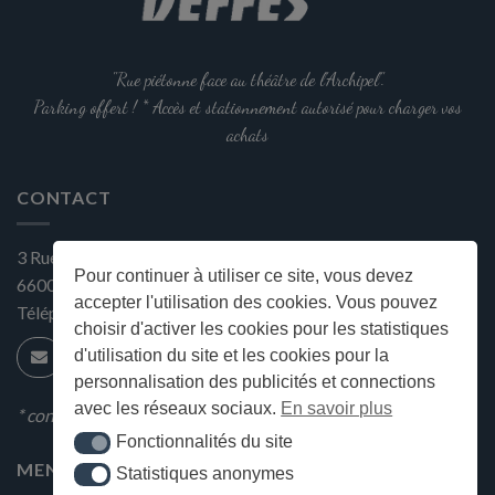
"Rue piétonne face au théâtre de l'Archipel".
Parking offert ! * Accès et stationnement autorisé pour charger vos
achats
CONTACT
3 Rue Gustave Flaubert
Pour continuer à utiliser ce site, vous devez
66000
Perpignan
accepter l'utilisation des cookies. Vous pouvez
Téléphone:
+33 (0) 4 68 34 25 45
choisir d'activer les cookies pour les statistiques
d'utilisation du site et les cookies pour la
personnalisation des publicités et connections
avec les réseaux sociaux.
En savoir plus
* condition en magasin
Fonctionnalités du site
Fonctionnalités du site
MENU
Statistiques anonymes
Statistiques anonymes