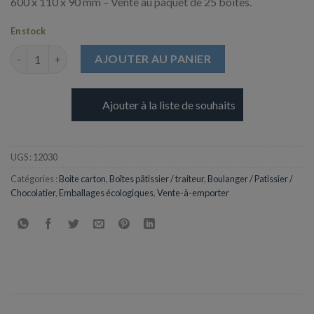
600 x 110 x 90 mm – Vente au paquet de 25 boites.
En stock
quantité de Boite Blanche pour Buche - 600 x 110 x 90 mm
AJOUTER AU PANIER
Ajouter à la liste de souhaits
UGS :
12030
Catégories :
Boite carton
,
Boîtes pâtissier / traiteur
,
Boulanger / Patissier /
Chocolatier
,
Emballages écologiques
,
Vente-à-emporter