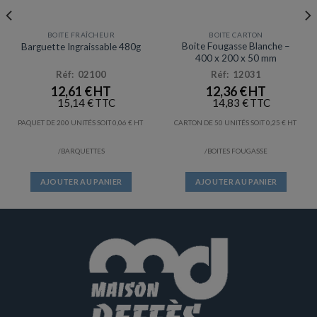
BOITE FRAÎCHEUR
BOITE CARTON
Prix en baisse
Boite Fougasse Blanche –
Barguette Ingraissable 480g
400 x 200 x 50 mm
Réf: 02100
Réf: 12031
12,61
€
12,36
€
15,14
€
14,83
€
PAQUET DE 200 UNITÉS SOIT
0,06
€
CARTON DE 50 UNITÉS SOIT
0,25
€
/BARQUETTES
/BOITES FOUGASSE
AJOUTER AU PANIER
AJOUTER AU PANIER