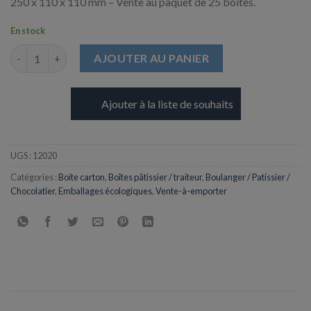
250 x 110 x 110 mm – Vente au paquet de 25 boites.
En stock
quantité de Boite Blanche pour Buche - 250 x 110 x 110 mm
AJOUTER AU PANIER
Ajouter à la liste de souhaits
UGS :
12020
Catégories :
Boite carton
,
Boîtes pâtissier / traiteur
,
Boulanger / Patissier /
Chocolatier
,
Emballages écologiques
,
Vente-à-emporter