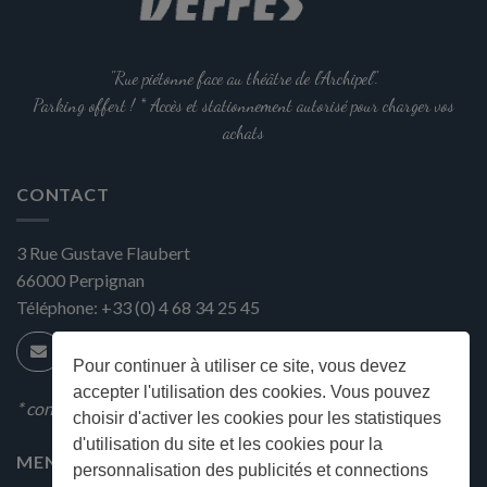
"Rue piétonne face au théâtre de l'Archipel".
Parking offert ! * Accès et stationnement autorisé pour charger vos
achats
CONTACT
3 Rue Gustave Flaubert
66000
Perpignan
Téléphone:
+33 (0) 4 68 34 25 45
Pour continuer à utiliser ce site, vous devez
accepter l'utilisation des cookies. Vous pouvez
* condition en magasin
choisir d'activer les cookies pour les statistiques
d'utilisation du site et les cookies pour la
MENU
personnalisation des publicités et connections