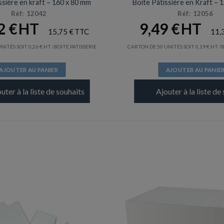
ssière en kraft – 160 x 80 mm
Boite Pâtissière en Kraft – 
Réf: 12042
Réf: 12056
12
€
9,49
€
15,75
€
11,
NITÉS SOIT
0,26
€
/BOITE PATISSERIE
CARTON DE 50 UNITÉS SOIT
0,19
€
/
AJOUTER AU PANIER
AJOUTER AU PANIE
uter à la liste de souhaits
Ajouter à la liste de