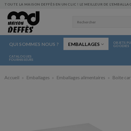
Skip
TOUTE LA MAISON DEFFÈS EN UN CLIC ! LE MEILLEUR DE L'EMBALLAG
to
content
OBJETS PU
QUI SOMMES NOUS ?
EMBALLAGES
GOODIES
CATALOGUES
FOURNISSEURS
Accueil
»
Emballages
»
Emballages alimentaires
»
Boite ca