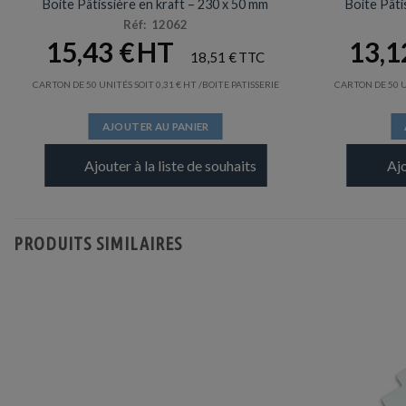
Boite Pâtissière en kraft – 230 x 50 mm
Boite Pâti
Réf: 12062
15,43
€
13,
18,51
€
CARTON DE 50 UNITÉS SOIT
0,31
€
/BOITE PATISSERIE
CARTON DE 50 U
AJOUTER AU PANIER
Ajouter à la liste de souhaits
Ajo
PRODUITS SIMILAIRES