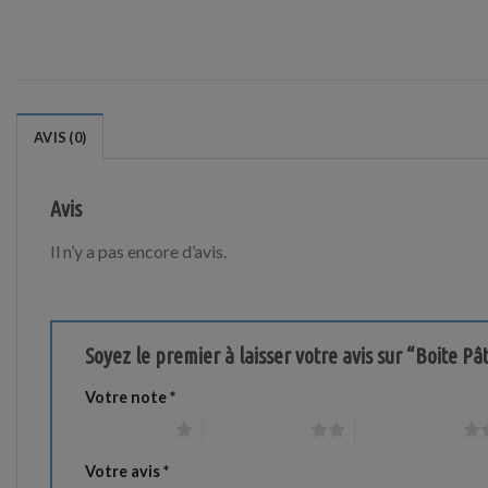
AVIS (0)
Avis
Il n’y a pas encore d’avis.
Soyez le premier à laisser votre avis sur “Boite Pâ
Votre note
*
1 étoile sur 5
2 étoiles sur 5
3 étoiles sur 5
Votre avis
*