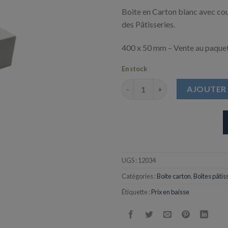
Boite en Carton blanc avec cou
des Pâtisseries.
400 x 50 mm – Vente au paquet
En stock
quantité de Boite Pâtissière Bl
AJOUTER 
UGS :
12034
Catégories :
Boite carton
,
Boîtes pâtiss
Étiquette :
Prix en baisse