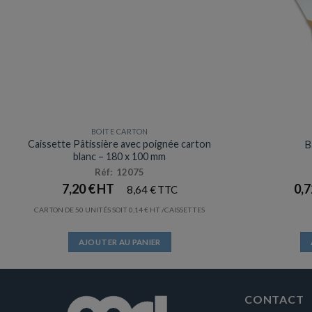
BOITE CARTON
Prix en baisse
Caissette Pâtissière avec poignée carton
B
blanc – 180 x 100 mm
Réf: 12075
7,20
€
0,
8,64
€
CARTON DE 50 UNITÉS SOIT
0,14
€
/CAISSETTES
AJOUTER AU PANIER
CONTACT