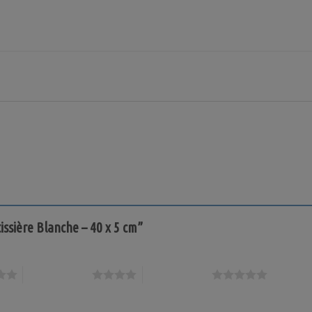
tissière Blanche – 40 x 5 cm”
4 étoiles sur 5
5 étoiles sur 5