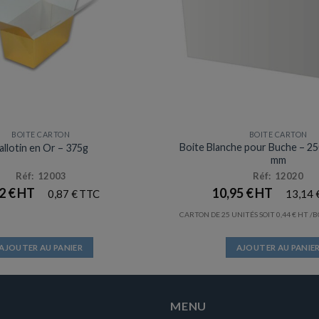
BOITE CARTON
BOITE CARTON
Boite Blanche pour Buche – 25
allotin en Or – 375g
mm
Réf: 12003
Réf: 12020
72
€
10,95
€
0,87
€
13,14
CARTON DE 25 UNITÉS SOIT
0,44
€
/B
AJOUTER AU PANIER
AJOUTER AU PANIE
MENU