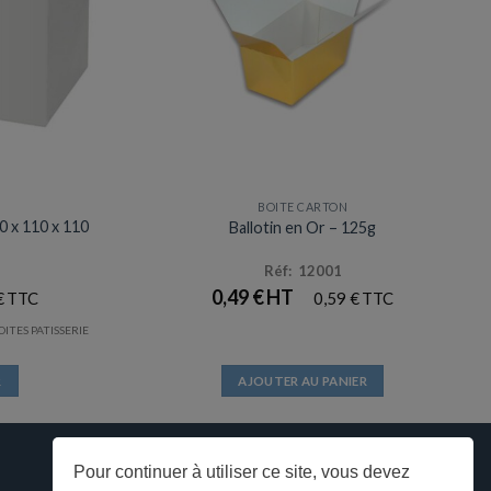
BOITE CARTON
0 x 110 x 110
Ballotin en Or – 125g
Réf: 12001
0,49
€
€
0,59
€
OITES PATISSERIE
R
AJOUTER AU PANIER
Pour continuer à utiliser ce site, vous devez