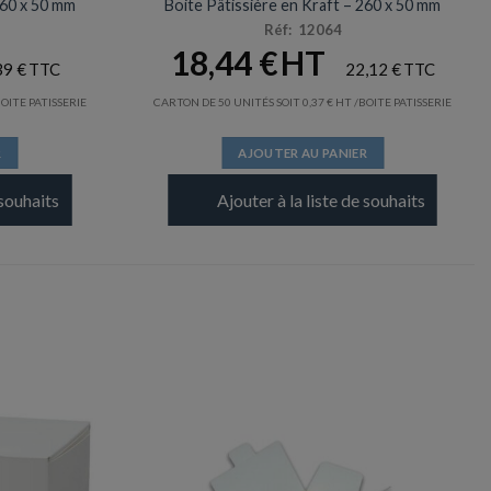
160 x 50 mm
Boite Pâtissière en Kraft – 260 x 50 mm
Réf: 12064
18,44
€
39
€
22,12
€
BOITE PATISSERIE
CARTON DE 50 UNITÉS SOIT
0,37
€
/BOITE PATISSERIE
R
AJOUTER AU PANIER
 souhaits
Ajouter à la liste de souhaits