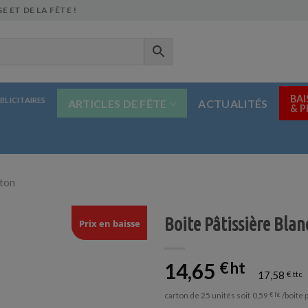
E ET DE LA FÊTE !
BAI
BLICITAIRES
ARTICLES DE FÊTE
ACTUALITÉS
& 
rton
Boite Pâtissière Blan
Prix en baisse
14,65
€
17,58
€
carton de 25 unités soit
/boite 
0,59
€