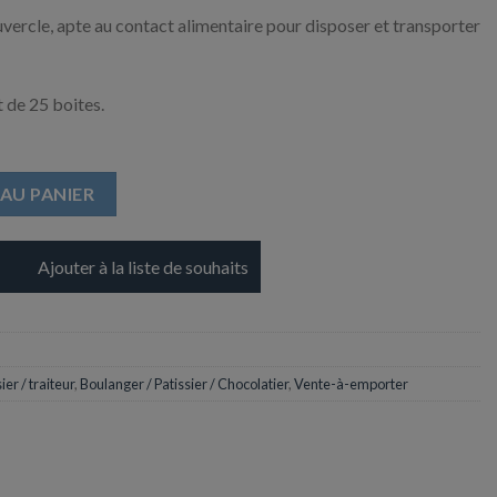
vercle, apte au contact alimentaire pour disposer et transporter
 de 25 boites.
anche - 40 x 5 cm
AU PANIER
Ajouter à la liste de souhaits
ier / traiteur
,
Boulanger / Patissier / Chocolatier
,
Vente-à-emporter