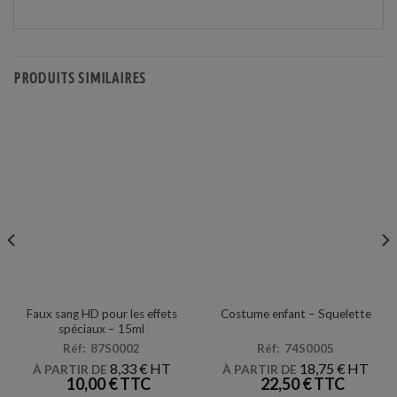
PRODUITS SIMILAIRES
MAQUILLAGE / LATEX
DÉGUISEMENTS VENTE
Faux sang HD pour les effets
Costume enfant – Squelette
spéciaux – 15ml
Réf: 87S0002
Réf: 74S0005
8,33
€
18,75
€
À PARTIR DE
À PARTIR DE
10,00
€
22,50
€