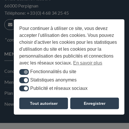
66000
Perpignan
Téléphone:
+33 (0) 4 68 34 25 45
Pour continuer à utiliser ce site, vous devez
accepter l'utilisation des cookies. Vous pouvez
* condition en magasin
choisir d'activer les cookies pour les statistiques
d'utilisation du site et les cookies pour la
MENU
personnalisation des publicités et connections
avec les réseaux sociaux.
En savoir plus
Conditions générales de ventes
Fonctionnalités du site
Fonctionnalités du site
Statistiques anonymes
Statistiques anonymes
Mentions Légales et Politique de confidentialité
Publicité et réseaux sociaux
Publicité et réseaux sociaux
Plan du site
Tout autoriser
Enregistrer
Newsletter de la Maison Deffès