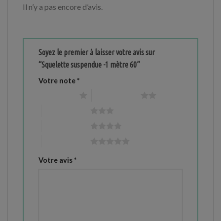
Il n’y a pas encore d’avis.
Soyez le premier à laisser votre avis sur
“Squelette suspendue -1 mètre 60”
Votre note
*
1 étoile sur 5
2 étoiles sur 5
3 étoiles sur 5
4 étoiles sur 5
5 étoiles sur 5
Votre avis
*