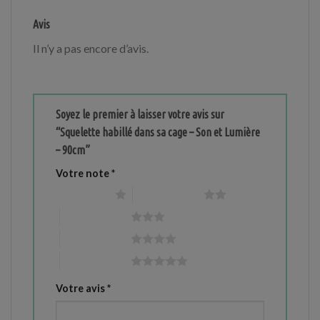
Avis
Il n’y a pas encore d’avis.
Soyez le premier à laisser votre avis sur
“Squelette habillé dans sa cage – Son et Lumière
– 90cm”
Votre note
*
1 étoile sur 5
2 étoiles sur 5
3 étoiles sur 5
4 étoiles sur 5
5 étoiles sur 5
Votre avis
*