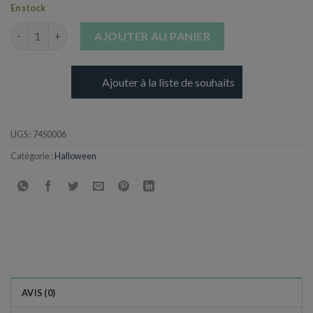
En stock
quantité de Squelette habillé dans sa cage - Son et Lumière - 9
AJOUTER AU PANIER
Ajouter à la liste de souhaits
UGS :
74S0006
Catégorie :
Halloween
AVIS (0)