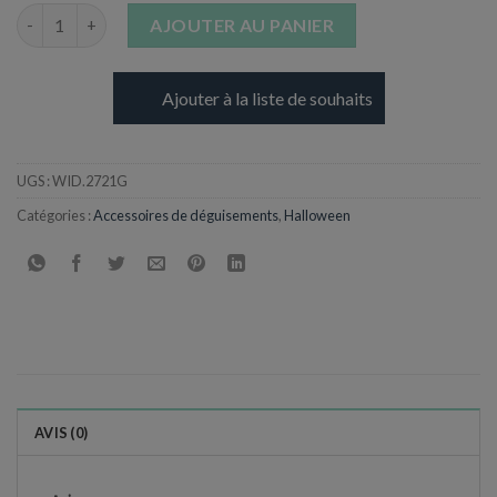
quantité de Python en caoutchouc - 75 cm
AJOUTER AU PANIER
Ajouter à la liste de souhaits
UGS :
WID.2721G
Catégories :
Accessoires de déguisements
,
Halloween
AVIS (0)