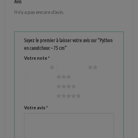
Avis
Il n’y a pas encore d’avis.
Soyez le premier à laisser votre avis sur “Python
en caoutchouc – 75 cm”
Votre note
*
1 étoile sur 5
2 étoiles sur 5
3 étoiles sur 5
4 étoiles sur 5
5 étoiles sur 5
Votre avis
*