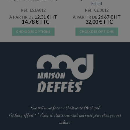
Enfant
Réf: LS.IA012
Réf: CE.0012
12,31
€
26,67
€
À PARTIR DE
À PARTIR DE
14,78
€
32,00
€
CHOIX DES OPTIONS
CHOIX DES OPTIONS
Ce
Ce
produit
produit
a
a
plusieurs
plusieurs
variations.
variations.
Les
Les
options
options
peuvent
peuvent
être
être
choisies
choisies
sur
sur
la
la
"Rue piétonne face au théâtre de l'Archipel".
page
page
Parking offert ! * Accès et stationnement autorisé pour charger vos
du
du
achats
produit
produit