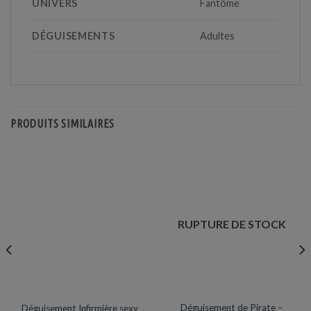
UNIVERS
Fantôme
DÉGUISEMENTS
Adultes
PRODUITS SIMILAIRES
RUPTURE DE STOCK
DÉGUISEMENTS VENTE
ARTICLES DE FÊTE
Déguisement de Pirate –
Déguisement Infirmière sexy