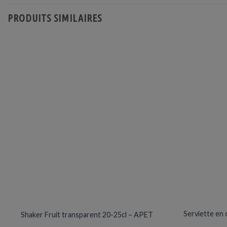
PRODUITS SIMILAIRES
VERRES / GOBELETS
Prix en baisse
Serviette en 
Shaker Fruit transparent 20-25cl – APET