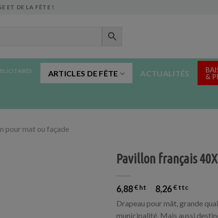
E ET DE LA FÊTE !
BAI
BLICITAIRES
ARTICLES DE FÊTE
ACTUALITÉS
& 
on pour mat ou façade
Pavillon français 40
6,88
€
8,26
€
Drapeau pour mât, grande qualit
municipalité. Mais aussi destiné