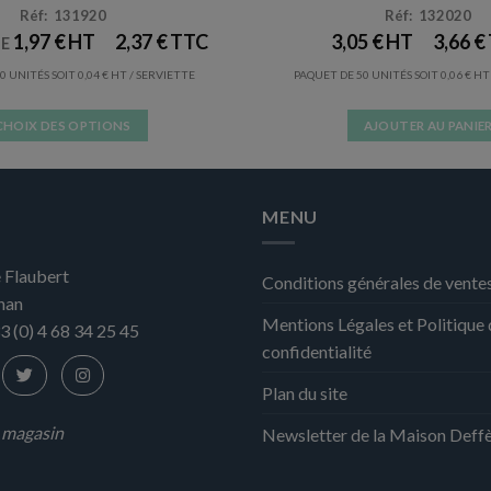
Réf: 131920
Réf: 132020
1,97
€
2,37
€
3,05
€
3,66
€
DE
0 UNITÉS SOIT
0,04
€
/ SERVIETTE
PAQUET DE 50 UNITÉS SOIT
0,06
€
CHOIX DES OPTIONS
AJOUTER AU PANIE
Ce
produit
a
MENU
plusieurs
variations.
 Flaubert
Les
Conditions générales de vente
nan
options
Mentions Légales et Politique
peuvent
3 (0) 4 68 34 25 45
confidentialité
être
choisies
Plan du site
sur
la
n magasin
Newsletter de la Maison Deff
page
du