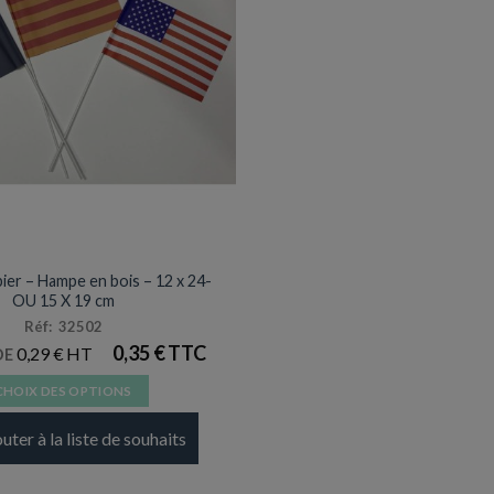
DRAPEAU HAMPE BOIS
ier – Hampe en bois – 12 x 24-
OU 15 X 19 cm
Réf: 32502
0,35
€
0,29
€
DE
CHOIX DES OPTIONS
Ce
uter à la liste de souhaits
produit
a