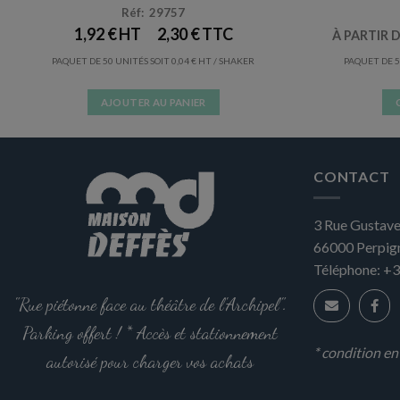
Réf: 29757
1,92
€
2,30
€
À PARTIR 
PAQUET DE 50 UNITÉS SOIT
0,04
€
/ SHAKER
PAQUET DE 5
AJOUTER AU PANIER
CONTACT
3 Rue Gustave
66000
Perpig
Téléphone:
+3
"Rue piétonne face au théâtre de l'Archipel".
Parking offert ! * Accès et stationnement
* condition e
autorisé pour charger vos achats