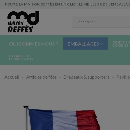
Skip
TOUTE LA MAISON DEFFÈS EN UN CLIC ! LE MEILLEUR DE L'EMBALLAG
to
content
OBJETS PU
QUI SOMMES NOUS ?
EMBALLAGES
GOODIES
CATALOGUES
FOURNISSEURS
Accueil
»
Articles de fête
»
Drapeaux & supporters
»
Pavill