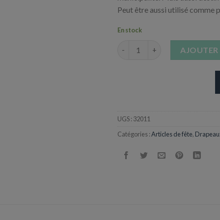
Peut être aussi utilisé comme p
En stock
quantité de Pavillon français
AJOUTER 
UGS :
32011
Catégories :
Articles de fête
,
Drapeaux