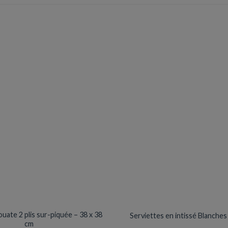
plusieurs
variations.
Les
options
peuvent
être
choisies
sur
la
page
du
produit
SERVIETTES
SERVIETTES
ouate 2 plis sur-piquée – 38 x 38
Serviettes en intissé Blanches
cm