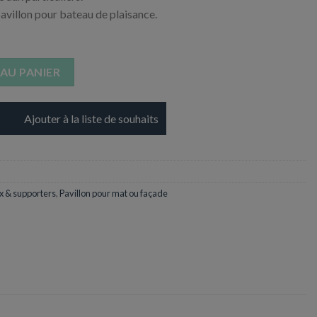
avillon pour bateau de plaisance.
 40X50 +2 anneaux + sangle renfort pour Mât
AU PANIER
Ajouter à la liste de souhaits
 & supporters
,
Pavillon pour mat ou façade