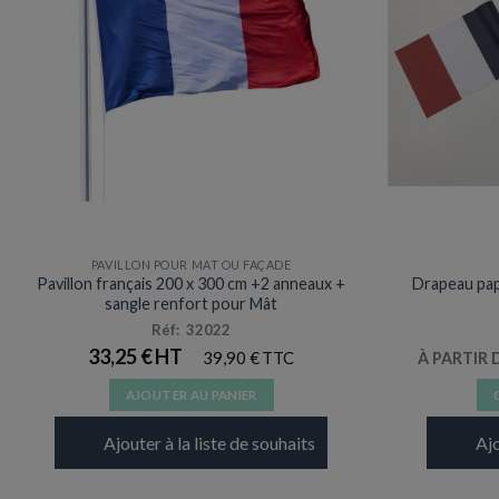
PAVILLON POUR MAT OU FAÇADE
Pavillon français 200 x 300 cm +2 anneaux +
Drapeau pap
sangle renfort pour Mât
Réf: 32022
33,25
€
39,90
€
À PARTIR 
AJOUTER AU PANIER
Ajouter à la liste de souhaits
Ajo