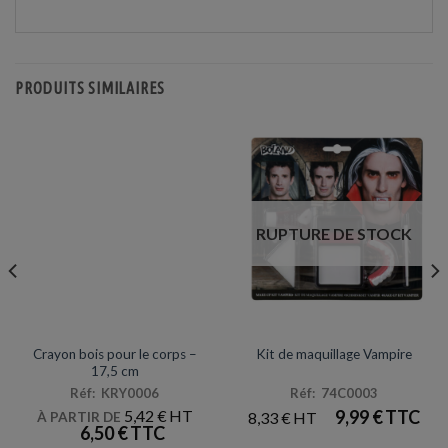
PRODUITS SIMILAIRES
RUPTURE DE STOCK
HALLOWEEN
HALLOWEEN
Crayon bois pour le corps –
Kit de maquillage Vampire
17,5 cm
Réf: KRY0006
Réf: 74C0003
5,42
€
9,99
€
8,33
€
À PARTIR DE
6,50
€