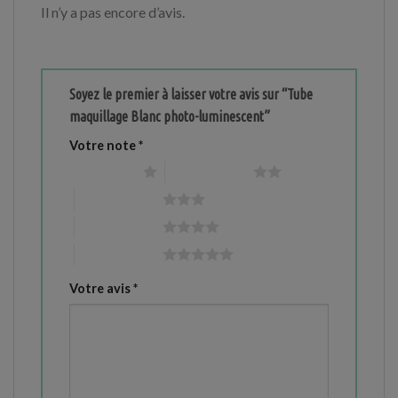
Il n’y a pas encore d’avis.
Soyez le premier à laisser votre avis sur “Tube
maquillage Blanc photo-luminescent”
Votre note
*
1 étoile sur 5
2 étoiles sur 5
3 étoiles sur 5
4 étoiles sur 5
5 étoiles sur 5
Votre avis
*