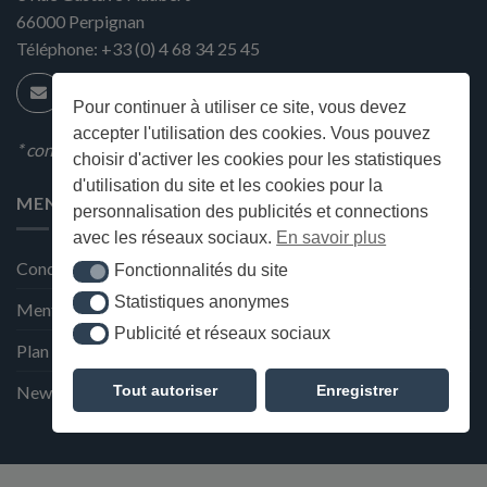
66000
Perpignan
Téléphone:
+33 (0) 4 68 34 25 45
Pour continuer à utiliser ce site, vous devez
accepter l'utilisation des cookies. Vous pouvez
* condition en magasin
choisir d'activer les cookies pour les statistiques
d'utilisation du site et les cookies pour la
MENU
personnalisation des publicités et connections
avec les réseaux sociaux.
En savoir plus
Conditions générales de ventes
Fonctionnalités du site
Fonctionnalités du site
Statistiques anonymes
Statistiques anonymes
Mentions Légales et Politique de confidentialité
Publicité et réseaux sociaux
Publicité et réseaux sociaux
Plan du site
Tout autoriser
Enregistrer
Newsletter de la Maison Deffès