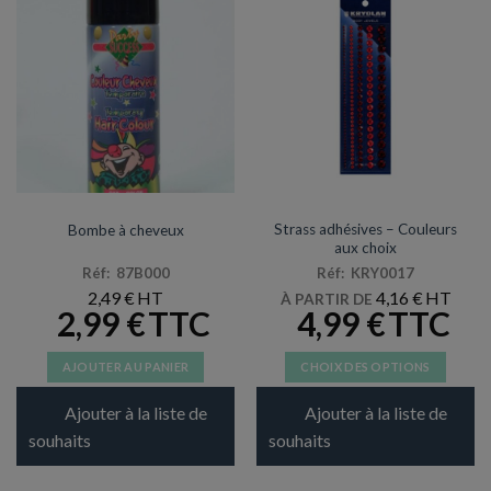
MAQUILLAGE / LATEX
MAQUILLAGE / LATEX
Strass adhésives – Couleurs
Bombe à cheveux
aux choix
Réf: 87B000
Réf: KRY0017
2,49
€
4,16
€
À PARTIR DE
2,99
€
4,99
€
AJOUTER AU PANIER
CHOIX DES OPTIONS
Ce
Ajouter à la liste de
Ajouter à la liste de
produit
a
souhaits
souhaits
plusieurs
variations.