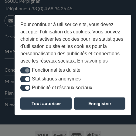
66000
Perpignan
Téléphone:
+33 (0) 4 68 34 25 45
Pour continuer à utiliser ce site, vous devez
accepter l'utilisation des cookies. Vous pouvez
* condition en magasin
choisir d'activer les cookies pour les statistiques
d'utilisation du site et les cookies pour la
MENU
personnalisation des publicités et connections
avec les réseaux sociaux.
En savoir plus
Conditions générales de ventes
Fonctionnalités du site
Fonctionnalités du site
Statistiques anonymes
Statistiques anonymes
Mentions Légales et Politique de confidentialité
Publicité et réseaux sociaux
Publicité et réseaux sociaux
Plan du site
Tout autoriser
Enregistrer
Newsletter de la Maison Deffès