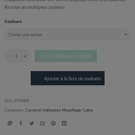
Kryolan au multiples couleurs
Couleurs
quantité de Palette 12 fards à l'eau pour professionnel
AJOUTER AU PANIER
Ajouter à la liste de souhaits
UGS :
87P0004
Catégories :
Carnaval
,
Halloween
,
Maquillage / Latex