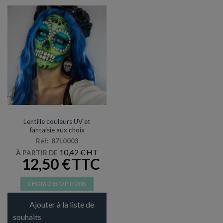
Les
options
peuvent
être
choisies
sur
la
page
du
produit
MAQUILLAGE / LATEX
Lentille couleurs UV et
fantaisie aux choix
Réf: 87L0003
10,42
€
À PARTIR DE
12,50
€
CHOIX DES OPTIONS
Ce
Ajouter à la liste de
produit
a
souhaits