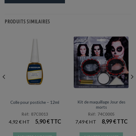
plusieurs
variations.
Les
PRODUITS SIMILAIRES
options
peuvent
être
choisies
sur
la
page
du
produit
HALLOWEEN
HALLOWEEN
Kit de maquillage Jour des
Colle pour postiche – 12ml
morts
Réf: 87C0013
Réf: 74C0005
5,90
€
8,99
€
4,92
€
7,49
€