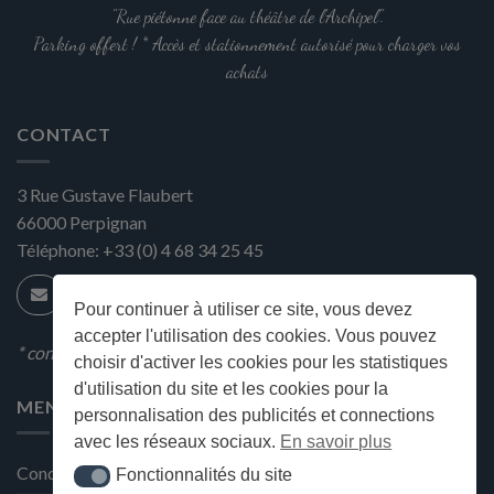
"Rue piétonne face au théâtre de l'Archipel".
Parking offert ! * Accès et stationnement autorisé pour charger vos
achats
CONTACT
3 Rue Gustave Flaubert
66000
Perpignan
Téléphone:
+33 (0) 4 68 34 25 45
Pour continuer à utiliser ce site, vous devez
accepter l'utilisation des cookies. Vous pouvez
* condition en magasin
choisir d'activer les cookies pour les statistiques
d'utilisation du site et les cookies pour la
MENU
personnalisation des publicités et connections
avec les réseaux sociaux.
En savoir plus
Conditions générales de ventes
Fonctionnalités du site
Fonctionnalités du site