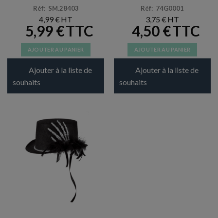
Réf: SM.28403
Réf: 74G0001
4,99
€
3,75
€
5,99
€
4,50
€
AJOUTER AU PANIER
AJOUTER AU PANIER
Ajouter à la liste de
Ajouter à la liste de
souhaits
souhaits
CHAPEAUX