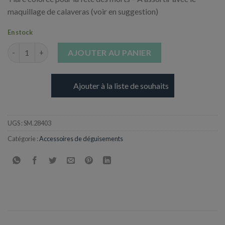
maquillage de calaveras (voir en suggestion)
En stock
quantité de Serre tête fleur jour des morts
AJOUTER AU PANIER
Ajouter à la liste de souhaits
UGS :
SM.28403
Catégorie :
Accessoires de déguisements