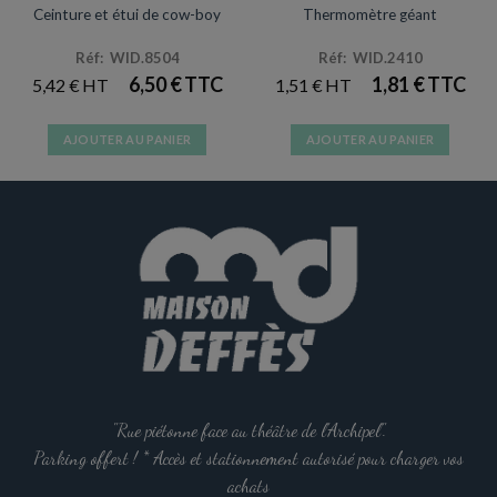
Ceinture et étui de cow-boy
Thermomètre géant
Réf: WID.8504
Réf: WID.2410
6,50
€
1,81
€
5,42
€
1,51
€
AJOUTER AU PANIER
AJOUTER AU PANIER
"Rue piétonne face au théâtre de l'Archipel".
Parking offert ! * Accès et stationnement autorisé pour charger vos
achats