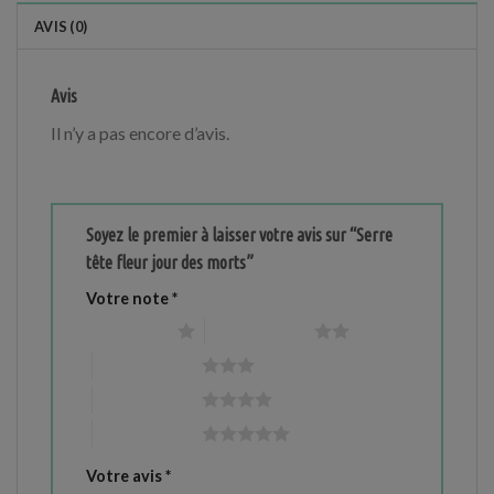
AVIS (0)
Avis
Il n’y a pas encore d’avis.
Soyez le premier à laisser votre avis sur “Serre
tête fleur jour des morts”
Votre note
*
1 étoile sur 5
2 étoiles sur 5
3 étoiles sur 5
4 étoiles sur 5
5 étoiles sur 5
Votre avis
*