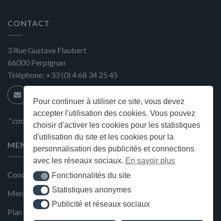
CONTACT
3 Rue Gustave Flaubert
66000
Perpignan
Téléphone:
+33 (0) 4 68 34 25 45
Pour continuer à utiliser ce site, vous devez
accepter l'utilisation des cookies. Vous pouvez
* condition en magasin
choisir d'activer les cookies pour les statistiques
d'utilisation du site et les cookies pour la
MENU
personnalisation des publicités et connections
avec les réseaux sociaux.
En savoir plus
Conditions générales de ventes
Fonctionnalités du site
Fonctionnalités du site
Statistiques anonymes
Statistiques anonymes
Mentions Légales et Politique de confidentialité
Publicité et réseaux sociaux
Publicité et réseaux sociaux
Plan du site