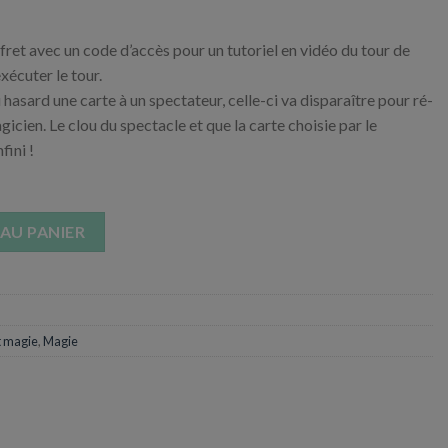
ret avec un code d’accès pour un tutoriel en vidéo du tour de
xécuter le tour.
au hasard une carte à un spectateur, celle-ci va disparaître pour ré-
icien. Le clou du spectacle et que la carte choisie par le
fini !
on - Svengali Cartes
AU PANIER
t magie
,
Magie