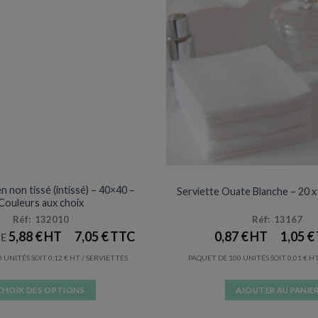
SERVIETTES
SERVIETTES
n non tissé (intissé) – 40×40 –
Serviette Ouate Blanche – 20 x 
Couleurs aux choix
Réf: 132010
Réf: 13167
5,88
€
7,05
€
0,87
€
1,05
€
DE
0 UNITÉS SOIT
0,12
€
/ SERVIETTES
PAQUET DE 100 UNITÉS SOIT
0,01
€
CHOIX DES OPTIONS
AJOUTER AU PANIE
Ce