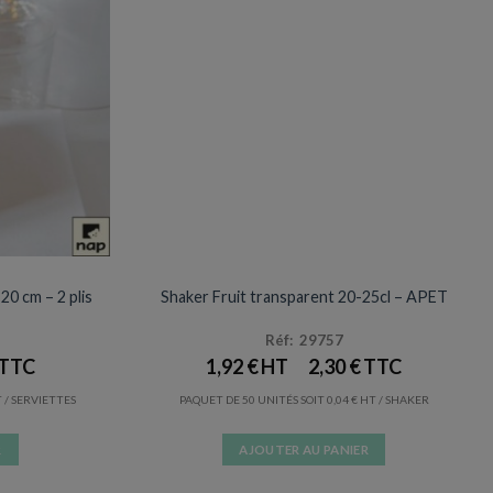
VERRES / GOBELETS
Prix en baisse
20 cm – 2 plis
Shaker Fruit transparent 20-25cl – APET
Réf: 29757
1,92
€
2,30
€
/ SERVIETTES
PAQUET DE 50 UNITÉS SOIT
0,04
€
/ SHAKER
R
AJOUTER AU PANIER