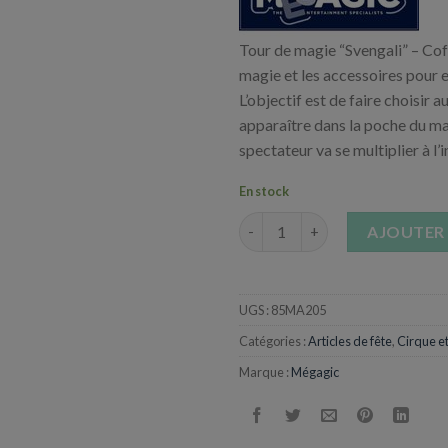
Tour de magie “Svengali” – Coff
magie et les accessoires pour e
L’objectif est de faire choisir 
apparaître dans la poche du mag
spectateur va se multiplier à l’in
En stock
quantité de Magic Pro Collecti
AJOUTER 
UGS :
85MA205
Catégories :
Articles de fête
,
Cirque e
Marque :
Mégagic