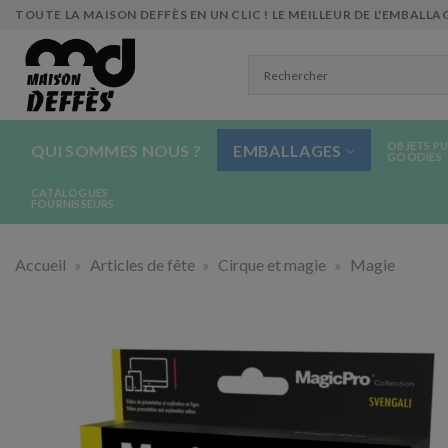
Skip
TOUTE LA MAISON DEFFÈS EN UN CLIC ! LE MEILLEUR DE L'EMBALLAG
to
content
OBJETS PU
QUI SOMMES NOUS ?
EMBALLAGES
GOODIES
CATALOGUES
FOURNISSEURS
Accueil
»
Articles de fête
»
Cirque et magie
»
Magie