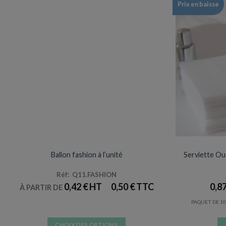
Prix en baisse
ARTICLES DE FÊTE
Ballon fashion à l’unité
Serviette Oua
Réf: Q11.FASHION
0,42
€
0,50
€
0,8
À PARTIR DE
PAQUET DE 10
CHOIX DES OPTIONS