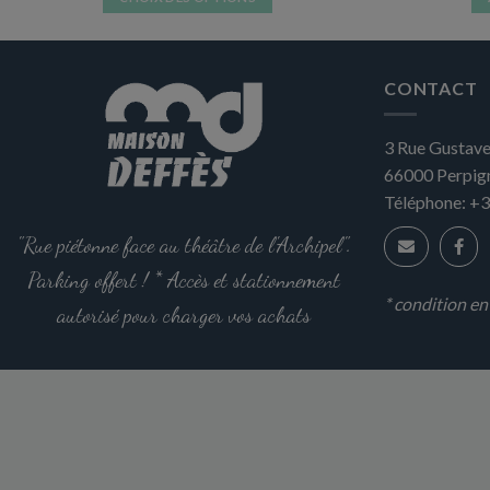
Ce
produit
a
CONTACT
plusieurs
variations.
3 Rue Gustave
Les
66000
Perpig
options
peuvent
Téléphone:
+3
être
"Rue piétonne face au théâtre de l'Archipel".
choisies
sur
Parking offert ! * Accès et stationnement
la
* condition e
autorisé pour charger vos achats
page
du
produit