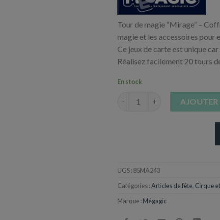
Tour de magie “Mirage” – Coffr
magie et les accessoires pour e
Ce jeux de carte est unique car
Réalisez facilement 20 tours d
En stock
quantité de Magic Pro Collecti
AJOUTER 
UGS :
85MA243
Catégories :
Articles de fête
,
Cirque e
Marque :
Mégagic