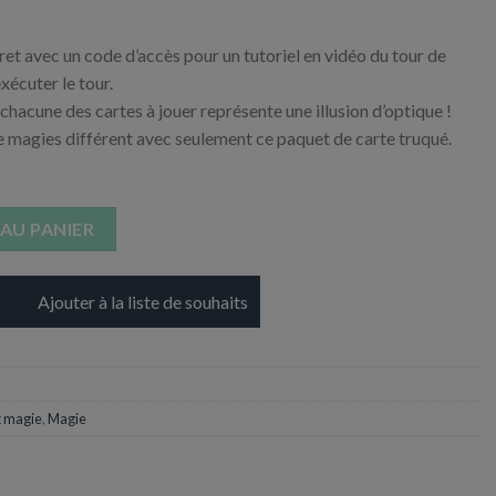
et avec un code d’accès pour un tutoriel en vidéo du tour de
xécuter le tour.
 chacune des cartes à jouer représente une illusion d’optique !
e magies différent avec seulement ce paquet de carte truqué.
on - Mirage Cartes
AU PANIER
Ajouter à la liste de souhaits
t magie
,
Magie