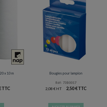
 TABLE
ANNIVERSAIRES & FÊTES
,20 x 10 m
Bougies pour lampion
Réf: 73B0017
€
2,50
€
2,08
€
R
AJOUTER AU PANIER