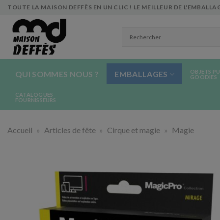
Skip
TOUTE LA MAISON DEFFÈS EN UN CLIC ! LE MEILLEUR DE L'EMBALLAG
to
content
OBJETS PU
QUI SOMMES NOUS ?
EMBALLAGES
GOODIES
CATALOGUES
FOURNISSEURS
Accueil
»
Articles de fête
»
Cirque et magie
»
Magie