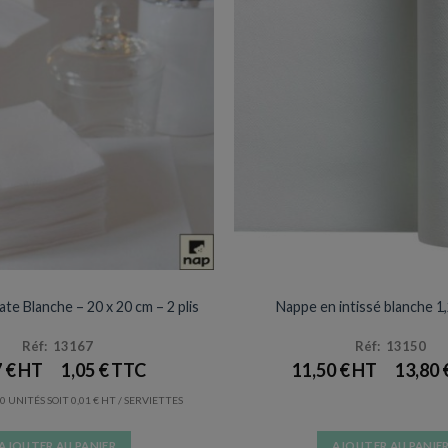
SERVIETTES
NAPPES / SET & CHEMIN DE
te Blanche – 20 x 20 cm – 2 plis
Nappe en intissé blanche 1
Réf: 13167
Réf: 13150
7
€
1,05
€
11,50
€
13,80
0 UNITÉS SOIT
0,01
€
/ SERVIETTES
AJOUTER AU PANIER
AJOUTER AU PANIE