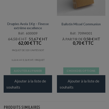
DRAGÉES / CONTENANTS
COMMUNION
Dragées Avola 1Kg – Finesse
Ballotin Missel Communion
extrême excellence
Réf: 600009
Réf: 709M001
LE
LE
64,58
€
51,67
€
0,58
€
À PARTIR DE
PRIX
PRIX
62,00
€
0,70
€
INITIAL
ACTUEL
ÉTAIT :
EST :
PAQUET DE 320 UNITÉS SOIT
64,58 €.
51,67 €.
0,20
€
0,16
€
/ PAQUET
AJOUTER AU PANIER
CHOIX DES OPTIONS
Ce
Ajouter à la liste de
Ajouter à la liste de
produit
a
souhaits
souhaits
plusieurs
variations.
Les
PRODUITS SIMILAIRES
options