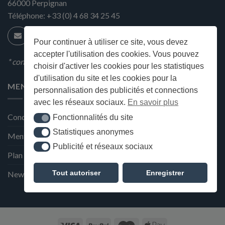
66000
Perpignan
Téléphone:
+33 (0) 4 68 34 25 45
Pour continuer à utiliser ce site, vous devez
accepter l'utilisation des cookies. Vous pouvez
* condition en magasin
choisir d'activer les cookies pour les statistiques
d'utilisation du site et les cookies pour la
MENU
personnalisation des publicités et connections
avec les réseaux sociaux.
En savoir plus
Conditions générales de ventes
Fonctionnalités du site
Fonctionnalités du site
Statistiques anonymes
Statistiques anonymes
Mentions Légales et Politique de confidentialité
Publicité et réseaux sociaux
Publicité et réseaux sociaux
Plan du site
Tout autoriser
Enregistrer
Newsletter de la Maison Deffès