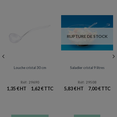
peuvent
être
choisies
sur
la
page
RUPTURE DE STOCK
du
produit
ARTICLES DE FÊTE
ARTICLES DE FÊTE
Louche cristal 30 cm
Saladier cristal 9 litres
Réf: 29690
Réf: 29508
1,35
€
1,62
€
5,83
€
7,00
€