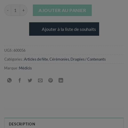
quantité de Dragées Marbella finesse
AJOUTER AU PANIER
Ajouter à la liste de souhaits
UGS :
600056
Catégories :
Articles de fête
,
Cérémonies
,
Dragées / Contenants
Marque :
Médicis
DESCRIPTION