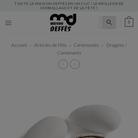
Skip
TOUTE LA MAISON DEFFÈS EN UN CLIC ! LE MEILLEUR DE
L'EMBALLAGE ET DE LA FÊTE !
to
content
0
Accueil
»
Articles de fête
»
Cérémonies
»
Dragées /
Contenants