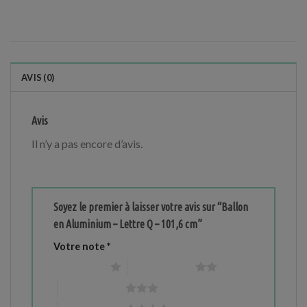
AVIS (0)
Avis
Il n’y a pas encore d’avis.
Soyez le premier à laisser votre avis sur “Ballon
en Aluminium – Lettre Q – 101,6 cm”
Votre note
*
1 étoile sur 5
2 étoiles sur 5
3 étoiles sur 5