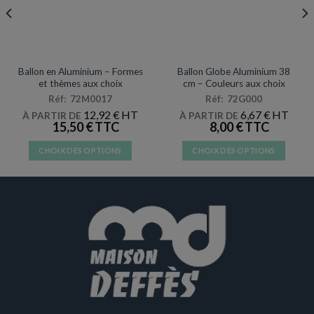
MYLAR
MYLAR
Ballon en Aluminium – Formes
Ballon Globe Aluminium 38
et thèmes aux choix
cm – Couleurs aux choix
Réf: 72M0017
Réf: 72G000
12,92
€
6,67
€
À PARTIR DE
À PARTIR DE
15,50
€
8,00
€
CHOIX DES OPTIONS
CHOIX DES OPTIONS
Ce
Ce
produit
produit
a
a
plusieurs
plusieurs
variations.
variations.
Les
Les
options
options
peuvent
peuvent
être
être
choisies
choisies
sur
sur