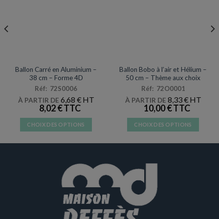
page
du
produit
MYLAR
MYLAR
Ballon Carré en Aluminium –
Ballon Bobo à l’air et Hélium –
38 cm – Forme 4D
50 cm – Thème aux choix
Réf: 72S0006
Réf: 72O0001
6,68
€
8,33
€
À PARTIR DE
À PARTIR DE
8,02
€
10,00
€
CHOIX DES OPTIONS
CHOIX DES OPTIONS
Ce
Ce
produit
produit
a
a
plusieurs
plusieurs
variations.
variations.
Les
Les
options
options
peuvent
peuvent
être
être