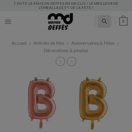
Skip
TOUTE LA MAISON DEFFÈS EN UN CLIC ! LE MEILLEUR DE
L'EMBALLAGE ET DE LA FÊTE !
to
content
0
Accueil
»
Articles de fête
»
Anniversaires & Fêtes
»
Décorations & pinatas