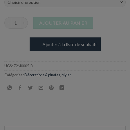
quantité de Ballons Lettres B en Aluminium - 17 cm
AJOUTER AU PANIER
Ajouter à la liste de souhaits
UGS :
72M0005-B
Catégories :
Décorations & pinatas
,
Mylar