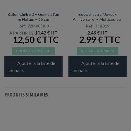
ARTICLES DE FÊTE
BOUGIES
Ballon Chiffre 0 – Gonflé à l’air
Bougie lettre “Joyeux
& Hélium – 66 cm
Anniversaire” – Multicouleur
Réf: 72M0030-0
Réf: 73B019
10,42
€
2,49
€
À PARTIR DE
12,50
€
2,99
€
CHOIX DES OPTIONS
AJOUTER AU PANIER
Ce
Ajouter à la liste de
Ajouter à la liste de
produit
a
souhaits
souhaits
plusieurs
variations.
Les
PRODUITS SIMILAIRES
options
peuvent
être
choisies
sur
la