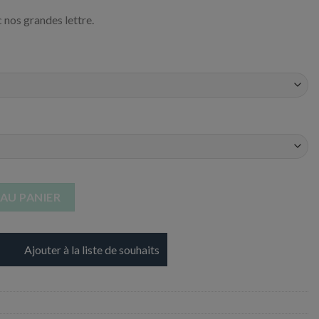
nos grandes lettre.
m - Lettre H - 101,6 cm
AU PANIER
Ajouter à la liste de souhaits