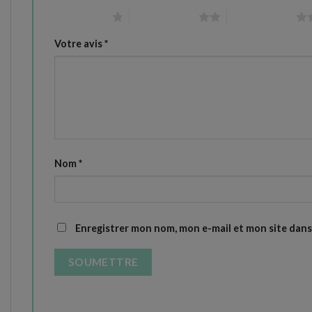
1 étoile sur 5
2 étoiles sur 5
3 étoiles sur 5
Votre avis
*
Nom
*
Enregistrer mon nom, mon e-mail et mon site dan