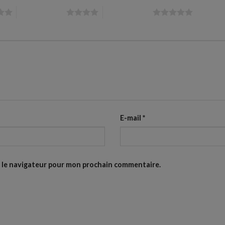
4 étoiles sur 5
5 étoiles sur 5
E-mail
*
s le navigateur pour mon prochain commentaire.