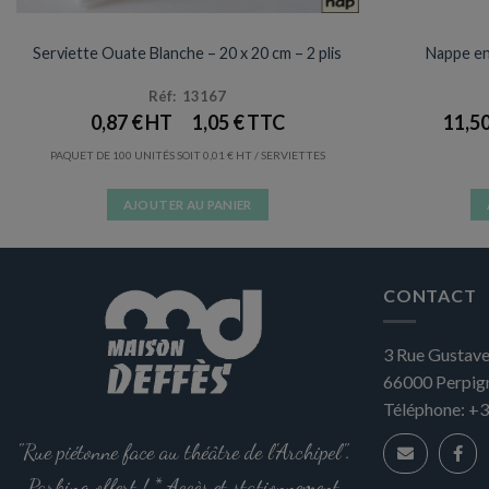
SERVIETTES
NAPPE
Serviette Ouate Blanche – 20 x 20 cm – 2 plis
Nappe en 
Réf: 13167
0,87
€
1,05
€
11,5
PAQUET DE 100 UNITÉS SOIT
0,01
€
/ SERVIETTES
AJOUTER AU PANIER
CONTACT
3 Rue Gustave
66000
Perpig
Téléphone:
+3
"Rue piétonne face au théâtre de l'Archipel".
Parking offert ! * Accès et stationnement