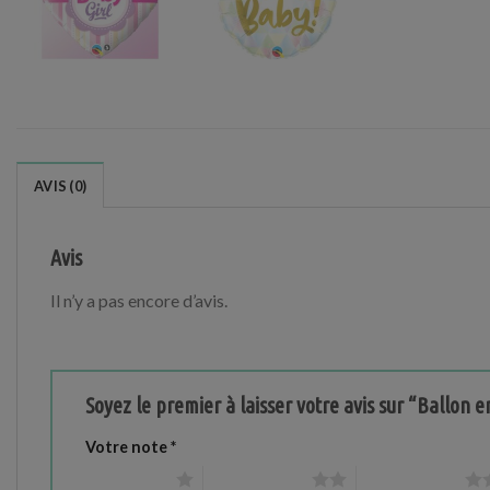
AVIS (0)
Avis
Il n’y a pas encore d’avis.
Soyez le premier à laisser votre avis sur “Ballon
Votre note
*
1 étoile sur 5
2 étoiles sur 5
3 étoiles sur 5