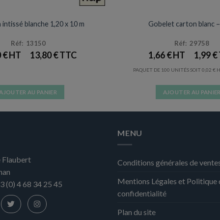
S / SET & CHEMIN DE TABLE
EMBALLAGES
intissé blanche 1,20 x 10 m
Gobelet carton blanc – 
Réf: 13150
Réf: 29758
0
€
13,80
€
1,66
€
1,99
€
PAQUET DE 100 UNITÉS SOIT
0,02
€
AJOUTER AU PANIER
AJOUTER AU PANIE
MENU
 Flaubert
Conditions générales de vente
nan
Mentions Légales et Politique
3 (0) 4 68 34 25 45
confidentialité
Plan du site