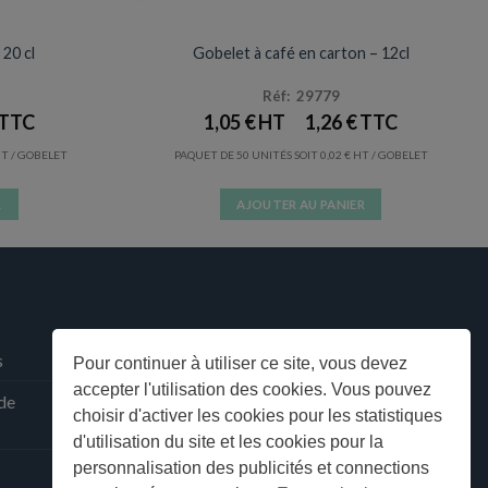
VERRES / GOBELETS
Prix en baisse
20 cl
Gobelet à café en carton – 12cl
Réf: 29779
1,05
€
1,26
€
/ GOBELET
PAQUET DE 50 UNITÉS SOIT
0,02
€
/ GOBELET
R
AJOUTER AU PANIER
s
Pour continuer à utiliser ce site, vous devez
accepter l'utilisation des cookies. Vous pouvez
 de
choisir d'activer les cookies pour les statistiques
d'utilisation du site et les cookies pour la
personnalisation des publicités et connections