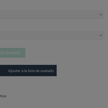
um - 45 cm - Cérémonies
AU PANIER
Ajouter à la liste de souhaits
Mylar