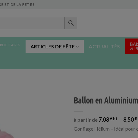
E ET DE LA FÊTE !
BAI
BLICITAIRES
ARTICLES DE FÊTE
ACTUALITÉS
& 
Ballon en Aluminium 
7,08
€
8,50
€
à partir de
Gonflage Hélium – Idéal pour o