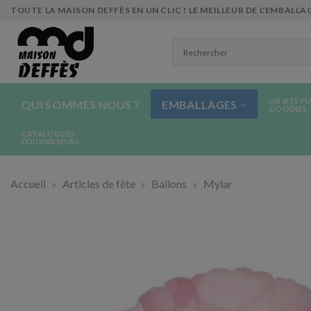
Skip
TOUTE LA MAISON DEFFÈS EN UN CLIC ! LE MEILLEUR DE L'EMBALLAG
to
content
OBJETS PU
QUI SOMMES NOUS ?
EMBALLAGES
GOODIES
CATALOGUES
FOURNISSEURS
Accueil
»
Articles de fête
»
Ballons
»
Mylar