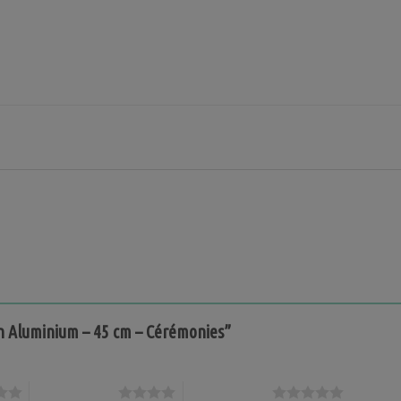
 en Aluminium – 45 cm – Cérémonies”
4 étoiles sur 5
5 étoiles sur 5