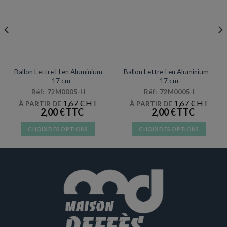
page
page
du
du
produit
produit
DÉCORATIONS & PINATAS
DÉCORATIONS & PINATAS
Ballon Lettre H en Aluminium
Ballon Lettre I en Aluminium –
– 17 cm
17 cm
Réf: 72M0005-H
Réf: 72M0005-I
1,67
€
1,67
€
À PARTIR DE
À PARTIR DE
2,00
€
2,00
€
CHOIX DES OPTIONS
CHOIX DES OPTIONS
Ce
Ce
produit
produit
a
a
plusieurs
plusieurs
variations.
variations.
Les
Les
options
options
peuvent
peuvent
être
être