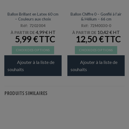
BALLONS
ARTICLES DE FÊTE
Ballon Brillant en Latex 60 cm
Ballon Chiffre 0 – Gonflé à l’air
– Couleurs aux choix
& Hélium – 66 cm
Réf: 7202004
Réf: 72M0030-0
4,99
€
10,42
€
À PARTIR DE
À PARTIR DE
5,99
€
12,50
€
CHOIX DES OPTIONS
CHOIX DES OPTIONS
Ce
Ce
Ajouter à la liste de
Ajouter à la liste de
produit
produit
a
a
souhaits
souhaits
plusieurs
plusieurs
variations.
variations.
Les
Les
PRODUITS SIMILAIRES
options
options
peuvent
peuvent
être
être
choisies
choisies
sur
sur
la
la