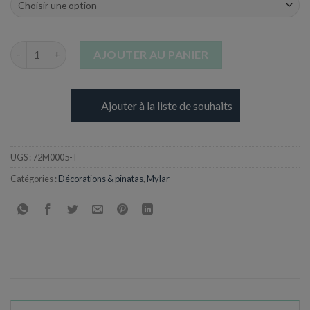
quantité de Ballon Lettre T en Aluminium - 17 cm
AJOUTER AU PANIER
Ajouter à la liste de souhaits
UGS :
72M0005-T
Catégories :
Décorations & pinatas
,
Mylar