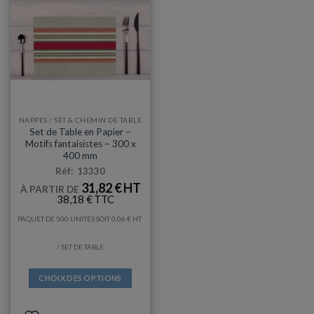
NAPPES / SET & CHEMIN DE TABLE
Set de Table en Papier –
Motifs fantaisistes – 300 x
400 mm
Réf: 13330
31,82
€
À PARTIR DE
38,18
€
PAQUET DE 500 UNITÉS SOIT
0,06
€
/ SET DE TABLE
CHOIX DES OPTIONS
Ce
produit