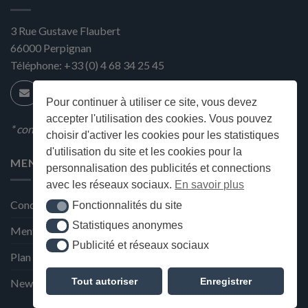
3 Rue Gustave Flaubert
66000
Perpignan
Téléphone:
+33 (0) 4 68 34 25 45
Pour continuer à utiliser ce site, vous devez
accepter l'utilisation des cookies. Vous pouvez
* condition en magasin
choisir d'activer les cookies pour les statistiques
d'utilisation du site et les cookies pour la
MENU
personnalisation des publicités et connections
avec les réseaux sociaux.
En savoir plus
Conditions générales de ventes
Fonctionnalités du site
Fonctionnalités du site
Statistiques anonymes
Statistiques anonymes
Mentions Légales et Politique de confidentialité
Publicité et réseaux sociaux
Publicité et réseaux sociaux
Plan du site
Tout autoriser
Enregistrer
Newsletter de la Maison Deffès