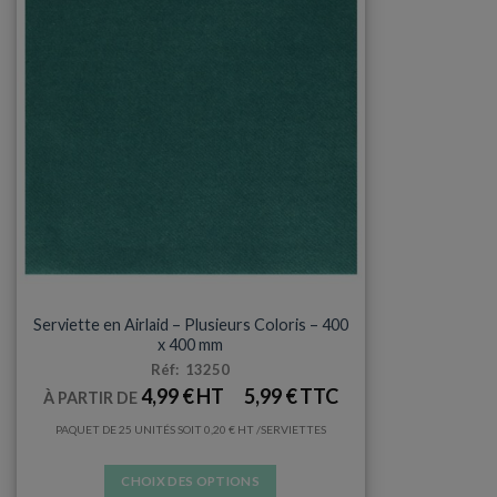
SERVIETTES
Serviette en Airlaid – Plusieurs Coloris – 400
x 400 mm
Réf: 13250
4,99
€
5,99
€
À PARTIR DE
PAQUET DE 25 UNITÉS SOIT
0,20
€
/SERVIETTES
CHOIX DES OPTIONS