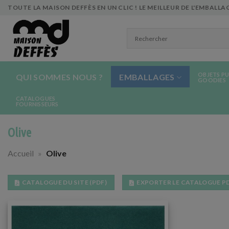
Skip
TOUTE LA MAISON DEFFÈS EN UN CLIC ! LE MEILLEUR DE L'EMBALLAG
to
content
OBJETS PU
QUI SOMMES NOUS ?
EMBALLAGES
GOODIES
CATALOGUES
FOURNISSEURS
Olive
Accueil
»
Olive
CATALOGUE DU SITE (PDF)
EXPORTER LE CATALOGUE P