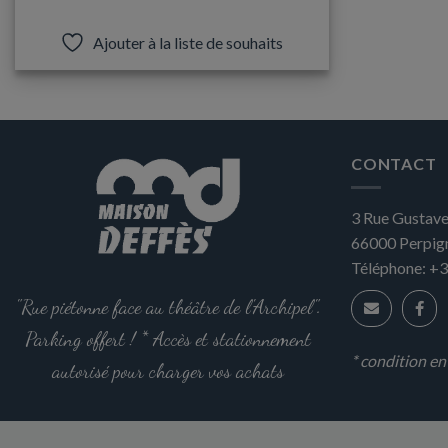
Ce
produit
Ajouter à la liste de souhaits
a
plusieurs
variations.
Les
options
CONTACT
peuvent
être
3 Rue Gustave
choisies
sur
66000
Perpig
la
Téléphone:
+3
page
"Rue piétonne face au théâtre de l'Archipel".
du
produit
Parking offert ! * Accès et stationnement
* condition e
autorisé pour charger vos achats