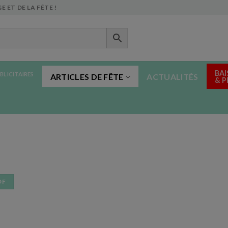
E ET DE LA FÊTE !
BAI
BLICITAIRES
ARTICLES DE FÊTE
ACTUALITÉS
& 
DF