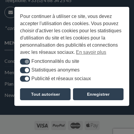
Téléphone:
+33 (0) 4 68 34 25 45
Pour continuer à utiliser ce site, vous devez
accepter l'utilisation des cookies. Vous pouvez
* condition en magasin
choisir d'activer les cookies pour les statistiques
d'utilisation du site et les cookies pour la
MENU
personnalisation des publicités et connections
avec les réseaux sociaux.
En savoir plus
Conditions générales de ventes
Fonctionnalités du site
Fonctionnalités du site
Statistiques anonymes
Statistiques anonymes
Mentions Légales et Politique de confidentialité
Publicité et réseaux sociaux
Publicité et réseaux sociaux
Plan du site
Tout autoriser
Enregistrer
Newsletter de la Maison Deffès