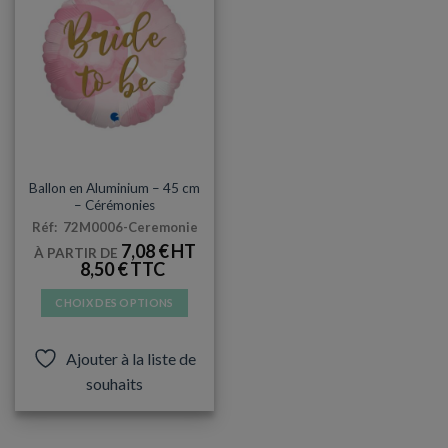
MYLAR
Ballon en Aluminium – 45 cm
– Cérémonies
Réf: 72M0006-Ceremonie
7,08
€
À PARTIR DE
8,50
€
CHOIX DES OPTIONS
Ce
produit
Ajouter à la liste de
a
souhaits
plusieurs
variations.
Les