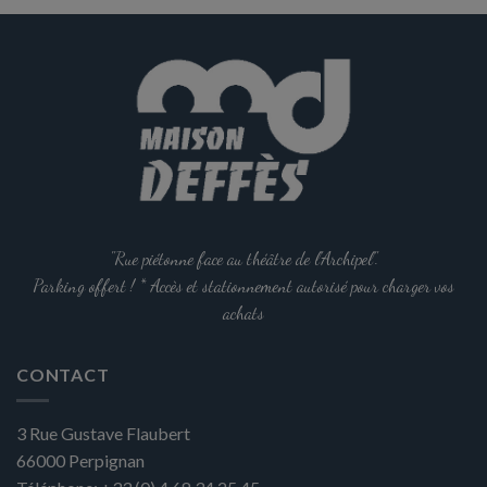
options
peuvent
être
choisies
sur
la
page
du
produit
"Rue piétonne face au théâtre de l'Archipel".
Parking offert ! * Accès et stationnement autorisé pour charger vos
achats
CONTACT
3 Rue Gustave Flaubert
66000
Perpignan