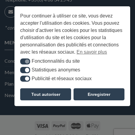
Pour continuer à utiliser ce site, vous devez
accepter l'utilisation des cookies. Vous pouvez
* condition en magasin
choisir d'activer les cookies pour les statistiques
d'utilisation du site et les cookies pour la
MENU
personnalisation des publicités et connections
avec les réseaux sociaux.
En savoir plus
Conditions générales de ventes
Fonctionnalités du site
Fonctionnalités du site
Statistiques anonymes
Statistiques anonymes
Mentions Légales et Politique de confidentialité
Publicité et réseaux sociaux
Publicité et réseaux sociaux
Plan du site
Tout autoriser
Enregistrer
Newsletter de la Maison Deffès