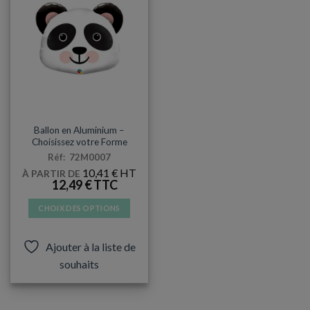
MYLAR
Ballon en Aluminium –
Choisissez votre Forme
Réf: 72M0007
10,41
€
À PARTIR DE
12,49
€
CHOIX DES OPTIONS
Ce
produit
Ajouter à la liste de
a
souhaits
plusieurs
variations.
Les