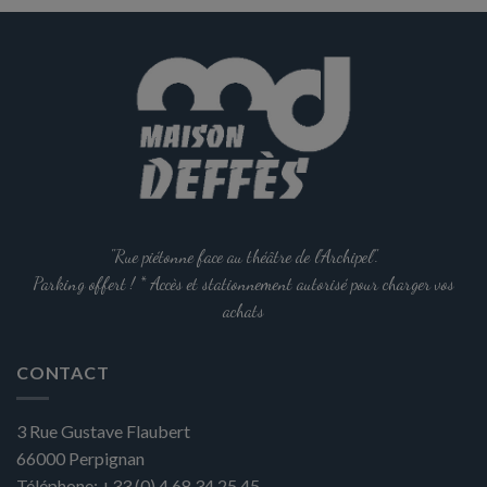
options
peuvent
être
choisies
sur
la
page
du
produit
"Rue piétonne face au théâtre de l'Archipel".
Parking offert ! * Accès et stationnement autorisé pour charger vos
achats
CONTACT
3 Rue Gustave Flaubert
66000
Perpignan
Téléphone:
+33 (0) 4 68 34 25 45