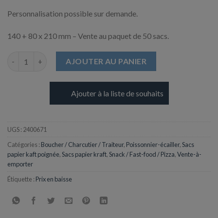
Personnalisation possible sur demande.
140 + 80 x 210 mm – Vente au paquet de 50 sacs.
quantité de Sac / Cabas en Kraft Brun - 140 + 80 x 210 mm
AJOUTER AU PANIER
Ajouter à la liste de souhaits
UGS :
2400671
Catégories :
Boucher / Charcutier / Traiteur
,
Poissonnier-écailler
,
Sacs
papier kaft poignée
,
Sacs papier kraft
,
Snack / Fast-food / Pizza
,
Vente-à-
emporter
Étiquette :
Prix en baisse