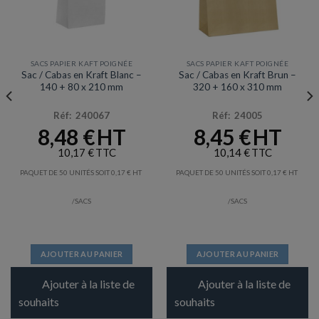
SACS PAPIER KAFT POIGNÉE
SACS PAPIER KAFT POIGNÉE
Sac / Cabas en Kraft Blanc –
Sac / Cabas en Kraft Brun –
140 + 80 x 210 mm
320 + 160 x 310 mm
Réf: 240067
Réf: 24005
8,48
€
8,45
€
10,17
€
10,14
€
PAQUET DE 50 UNITÉS SOIT
0,17
€
PAQUET DE 50 UNITÉS SOIT
0,17
€
/SACS
/SACS
AJOUTER AU PANIER
AJOUTER AU PANIER
Ajouter à la liste de
Ajouter à la liste de
souhaits
souhaits