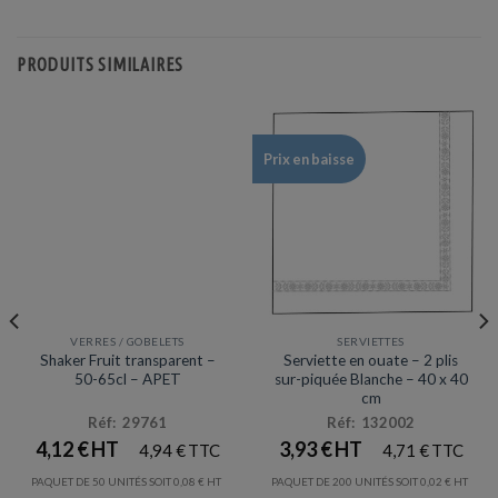
PRODUITS SIMILAIRES
Prix en baisse
VERRES / GOBELETS
SERVIETTES
Prix en baisse
Shaker Fruit transparent –
Serviette en ouate – 2 plis
50-65cl – APET
sur-piquée Blanche – 40 x 40
cm
Réf: 29761
Réf: 132002
4,12
€
3,93
€
4,94
€
4,71
€
PAQUET DE 50 UNITÉS SOIT
0,08
€
PAQUET DE 200 UNITÉS SOIT
0,02
€