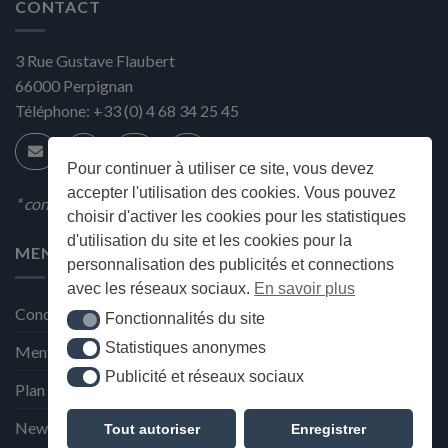
CONTACT
3 Rue Gustave Flaubert
66000
Perpignan
Téléphone:
+33 (0) 4 68 34 25 45
Pour continuer à utiliser ce site, vous devez
accepter l'utilisation des cookies. Vous pouvez
* condition en magasin
choisir d'activer les cookies pour les statistiques
d'utilisation du site et les cookies pour la
MENU
personnalisation des publicités et connections
avec les réseaux sociaux.
En savoir plus
Conditions générales de ventes
Fonctionnalités du site
Fonctionnalités du site
Statistiques anonymes
Mentions Légales et Politique de confidentialité
Statistiques anonymes
Publicité et réseaux sociaux
Publicité et réseaux sociaux
Plan du site
Newsletter de la Maison Deffès
Tout autoriser
Enregistrer