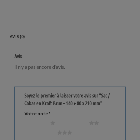
AVIS (0)
Avis
Il n’y a pas encore d’avis.
Soyez le premier à laisser votre avis sur “Sac /
Cabas en Kraft Brun – 140 + 80 x 210 mm”
Votre note
*
1 étoile sur 5
2 étoiles sur 5
3 étoiles sur 5