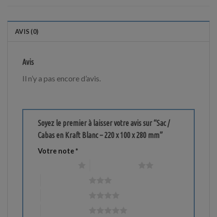
AVIS (0)
Avis
Il n’y a pas encore d’avis.
Soyez le premier à laisser votre avis sur “Sac /
Cabas en Kraft Blanc – 220 x 100 x 280 mm”
Votre note
*
1 étoile sur 5
2 étoiles sur 5
3 étoiles sur 5
4 étoiles sur 5
5 étoiles sur 5