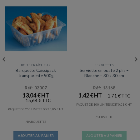
BOITE FRAÎCHEUR
SERVIETTES
Prix en baisse
Barquette Caissipack
Serviette en ouate 2 plis –
transparente 500g
Blanche – 30 x 30 cm
Réf: 02007
Réf: 13168
13,04
€
1,42
€
1,71
€
15,64
€
PAQUET DE 100 UNITÉS SOIT
0,01
€
PAQUET DE 250 UNITÉS SOIT
0,05
€
/ SERVIETTE
/BARQUETTES
AJOUTER AU PANIER
AJOUTER AU PANIER