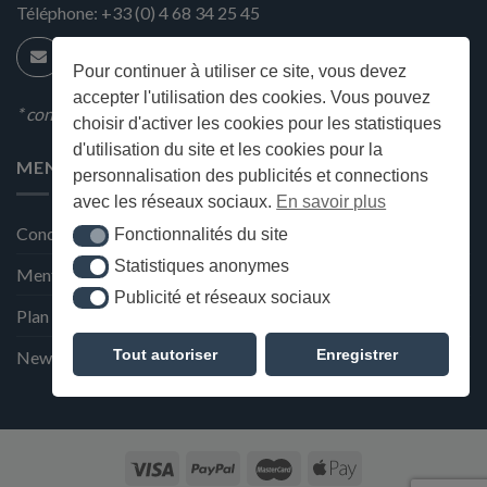
Téléphone:
+33 (0) 4 68 34 25 45
Pour continuer à utiliser ce site, vous devez
accepter l'utilisation des cookies. Vous pouvez
* condition en magasin
choisir d'activer les cookies pour les statistiques
d'utilisation du site et les cookies pour la
MENU
personnalisation des publicités et connections
avec les réseaux sociaux.
En savoir plus
Conditions générales de ventes
Fonctionnalités du site
Fonctionnalités du site
Statistiques anonymes
Statistiques anonymes
Mentions Légales et Politique de confidentialité
Publicité et réseaux sociaux
Publicité et réseaux sociaux
Plan du site
Tout autoriser
Enregistrer
Newsletter de la Maison Deffès