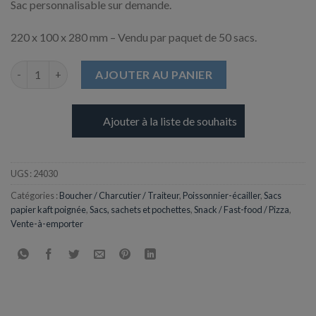
Sac personnalisable sur demande.
220 x 100 x 280 mm – Vendu par paquet de 50 sacs.
quantité de Sac / Cabas en Kraft Blanc - 220 x 100 x 280 mm
AJOUTER AU PANIER
Ajouter à la liste de souhaits
UGS :
24030
Catégories :
Boucher / Charcutier / Traiteur
,
Poissonnier-écailler
,
Sacs
papier kaft poignée
,
Sacs, sachets et pochettes
,
Snack / Fast-food / Pizza
,
Vente-à-emporter