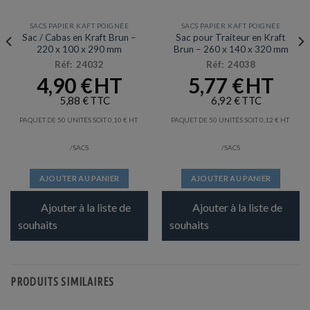
SACS PAPIER KAFT POIGNÉE
SACS PAPIER KAFT POIGNÉE
Sac / Cabas en Kraft Brun –
Sac pour Traiteur en Kraft
220 x 100 x 290 mm
Brun – 260 x 140 x 320 mm
Réf: 24032
Réf: 24038
4,90
€
5,77
€
5,88
€
6,92
€
PAQUET DE 50 UNITÉS SOIT
0,10
€
PAQUET DE 50 UNITÉS SOIT
0,12
€
/SACS
/SACS
AJOUTER AU PANIER
AJOUTER AU PANIER
Ajouter à la liste de
Ajouter à la liste de
souhaits
souhaits
PRODUITS SIMILAIRES