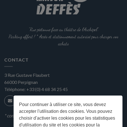
"Rue piétonne face au théâtre de l'Archipel".
Parking offert ! * Accès et stationnement autorisé pour charger vos
achats
CONTACT
3 Rue Gustave Flaubert
66000
Perpignan
Téléphone:
+33 (0) 4 68 34 25 45
Pour continuer à utiliser ce site, vous devez
accepter l'utilisation des cookies. Vous pouvez
* condition en magasin
choisir d'activer les cookies pour les statistiques
d'utilisation du site et les cookies pour la