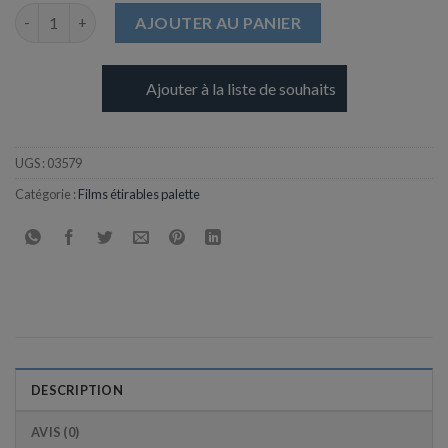
quantité de Film Etirable pour Palette Noire - 450mm x 270m
AJOUTER AU PANIER
Ajouter à la liste de souhaits
UGS :
03579
Catégorie :
Films étirables palette
DESCRIPTION
AVIS (0)