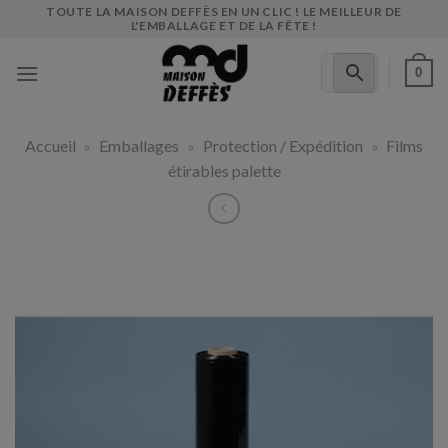
Skip
TOUTE LA MAISON DEFFÈS EN UN CLIC ! LE MEILLEUR DE
L'EMBALLAGE ET DE LA FÊTE !
to
content
0
Accueil
»
Emballages
»
Protection / Expédition
»
Films
étirables palette