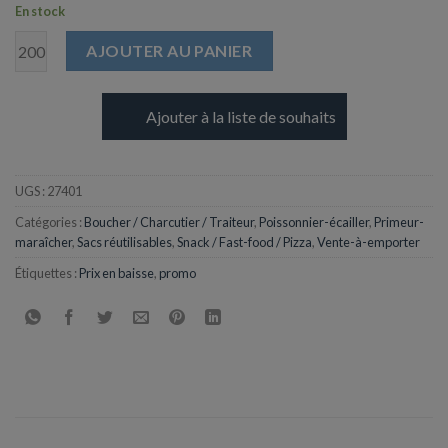
En stock
AJOUTER AU PANIER
Ajouter à la liste de souhaits
UGS :
27401
Catégories :
Boucher / Charcutier / Traiteur
,
Poissonnier-écailler
,
Primeur-
maraîcher
,
Sacs réutilisables
,
Snack / Fast-food / Pizza
,
Vente-à-emporter
Étiquettes :
Prix en baisse
,
promo