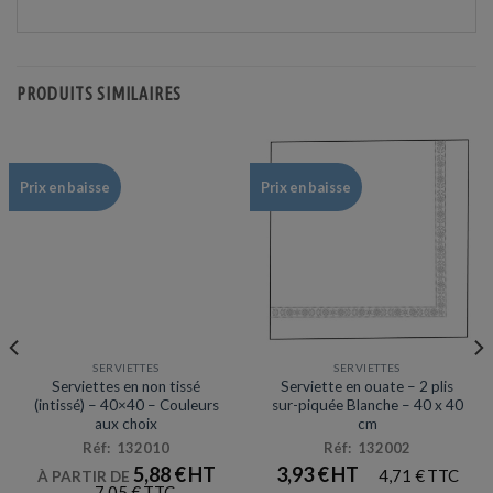
PRODUITS SIMILAIRES
Prix en baisse
Prix en baisse
SERVIETTES
SERVIETTES
Serviettes en non tissé
Serviette en ouate – 2 plis
(intissé) – 40×40 – Couleurs
sur-piquée Blanche – 40 x 40
aux choix
cm
Réf: 132010
Réf: 132002
5,88
€
3,93
€
4,71
€
À PARTIR DE
7,05
€