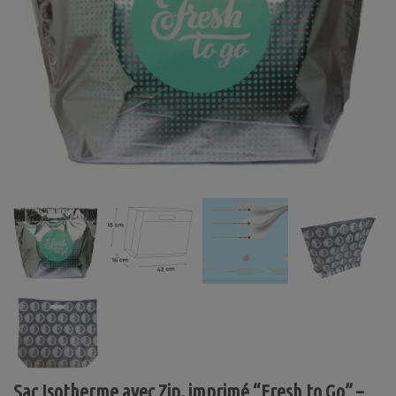
Sac Isotherme avec Zip, imprimé “Fresh to Go” –