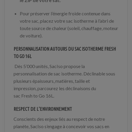
le ZIP de votre sac
.
Pour préserver l’énergie froide contenue dans
votre sac, placez votre sac isotherme à l’abri de
toute source de chaleur (soleil, chauffage, moteur
de voiture).
PERSONNALISATION AUTOURS DU SAC ISOTHERME FRESH
TO GO 16L
Dès 5’000 unités,
SacIso
propose la
personnalisation de sac isotherme
.
Déclinable
sous
plusieurs é
paisseur
s
, matières, taille et
impression,
parcourez
les déclinaisons du
sac
Fresh
to Go 16L.
RESPECT DE L’ENVIRONNEMENT
Conscients des enjeux liés au respect de notre
planète, SacIso s’engage à concevoir vos sacs en