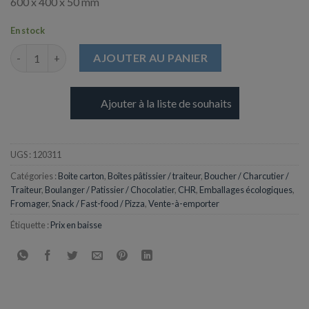
600 x 400 x 50 mm
En stock
quantité de Boite micro Blanche - 600 x 400 x 50 mm
AJOUTER AU PANIER
Ajouter à la liste de souhaits
UGS :
120311
Catégories :
Boite carton
,
Boîtes pâtissier / traiteur
,
Boucher / Charcutier /
Traiteur
,
Boulanger / Patissier / Chocolatier
,
CHR
,
Emballages écologiques
,
Fromager
,
Snack / Fast-food / Pizza
,
Vente-à-emporter
Étiquette :
Prix en baisse