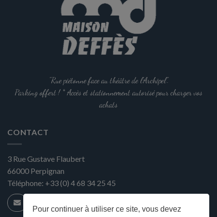
"Rue piétonne face au théâtre de l'Archipel".
Parking offert ! * Accès et stationnement autorisé pour charger vos
achats
CONTACT
3 Rue Gustave Flaubert
66000
Perpignan
Téléphone:
+33 (0) 4 68 34 25 45
Pour continuer à utiliser ce site, vous devez